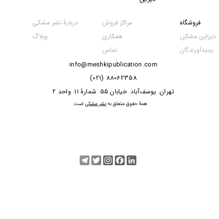
مراکز فروش
فروشگاه
دربارۀ نشر مشکی
همکاری
دیزاین مشکی
وبلاگ
تماس
پدیدآورندگان
info@meshkipublication.com
88062358 (021)
​​​​​​تهران
یوسف‌آباد
خیابان 55
شمارۀ 11
واحد 2
،
،
،
،
​همۀ حقوق متعلق به
نشر مشکی
است.
Telegram
Twitter
Instagram
Facebook
LinkedIn