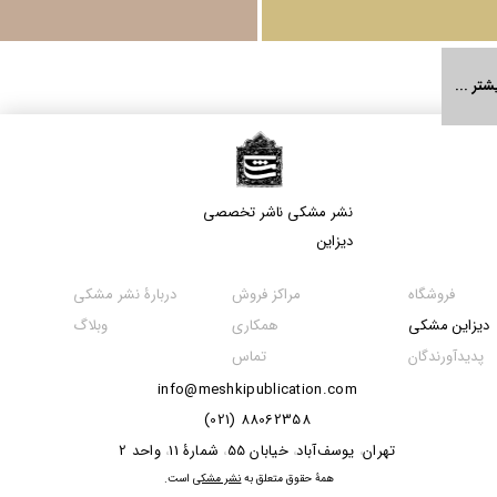
شتر ...
نشر مشکی​​​​​​​ ناشر تخصصی
دیزاین
مراکز فروش
فروشگاه
دربارۀ نشر مشکی
همکاری
دیزاین مشکی
وبلاگ
تماس
پدیدآورندگان
info@meshkipublication.com
88062358 (021)
​​​​​​تهران
یوسف‌آباد
خیابان 55
شمارۀ 11
واحد 2
،
،
،
،
​همۀ حقوق متعلق به
نشر مشکی
است.