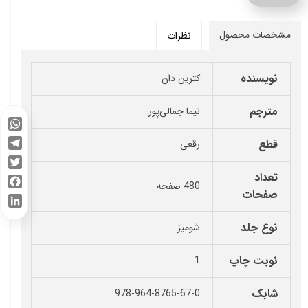
مشخصات محصول
نظرات
نویسنده
کترین دان
مترجم
نیما جمالی‌پور
WhatsApp
قطع
رقعی
Telegram
Twitter
تعداد
480 صفحه
صفحات
Facebook
LinkedIn
نوع جلد
شومیز
نوبت چاپ
1
شابک
978-964-8765-67-0