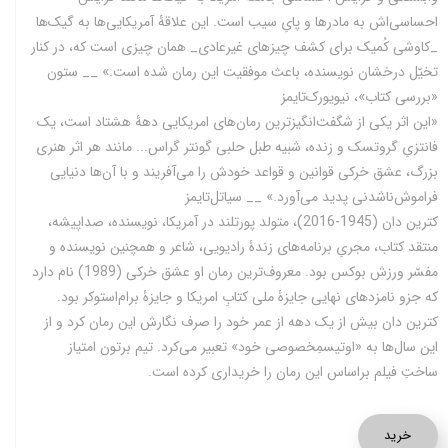
احساسی‌اش به مادرها و پایِ سیب است. این علاقۀ آمریکایی‌ها به گیک‌ها
_کاوشی کُمیک برای کشف چیزهای غیرعادی_ همان چیزی است که، در کنار
تخیّل درخشان نویسنده، باعث موفقیت این رمان شده است.» __ ستون
«بررسی کتاب»، نیویورک‌تایمز
«این اثر یکی از شگفت‌انگیزترین رمان‌های امریکایی دهۀ هشتاد است، یک
فانتزیِ گروتسک و زنده، شبیه طبل حلبی گونتر گراس... مانند هر اثر هنری
بزرگ، عشق خرکی قوانین و قواعد خودش را می‌آفریند و با آن‌ها دنیایی
فراموش‌ناشدنی پدید می‌آورد.» __ سیاتل‌تایمز
کترین دان (1945-2016)، متولد پورتلند در آمریکا، نویسنده، صداپیشه،
منتقد کتاب، مجریِ برنامه‌های زندۀ رادیویی، شاعر و همچنین نویسنده و
مفسّر ورزش بوکس بود. معروف‌ترین رمان او عشق خرکی (1989) نام دارد
که جزو نامزدهای نهایی جایزۀ ملی کتابِ امریکا و جایزۀ برام‌استوکر بود.
کترین دان بیش از یک دهه از عمر خود را صرف نگارش این رمان کرد و از
این سال‌ها به «اوتیسمِخصوصی خود» تعبیر می‌کرد. تیم برتون امتیاز
ساختِ فیلم براساس این رمان را خریداری کرده است.
خرید