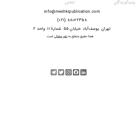
تماس
پدیدآورندگان
info@meshkipublication.com
88062358 (021)
​​​​​​تهران
یوسف‌آباد
خیابان 55
شمارۀ 11
واحد 2
،
،
،
،
​همۀ حقوق متعلق به
نشر مشکی
است.
Telegram
Twitter
Instagram
Facebook
LinkedIn