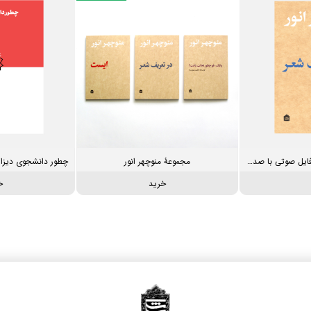
در تعریف شعر. همراه با فایل صوتی با صدای منوچهر انور
مجموعۀ منوچهر انور
خرید
خ