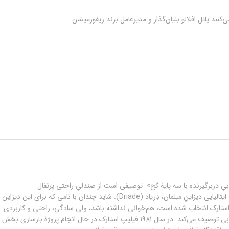
ی‌کنند یائل افلالو بنیان‌گذار و مدیرعامل برند ریفورمیشن
 دربرگیرنده با سه پایۀ کج» توصیفی است از صندلیِ راحتی پِرَتفال
در کاتالوگ شرکت ایتالیایی دیزاینِ مبلمان، دِریاد (Driade). شاید چندان با نامی که برای این دیزاین
ستارک انتخاب شده است، هم‌خوانی نداشته باشد، ولی سادگی، راحتی و کاربردی
بودن آن را به خوبی توصیف می‌کند. در سال 1981 فیلیپ استارک در حال انجام پروژۀ بازسازی بخش