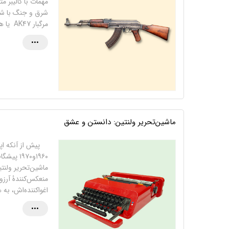
مهمات با کالیبر م
شرق و جنگ با شور
مرگبار AK47 یا همان کلاشنیکف(1) بود. …
•••
ماشین‌تحریر ولنتین: دانستن و عشق
۱۹۶۰و۹۷۰
منعکس‌کنندۀ آرزوه
اغواکننده‌اش، به
•••