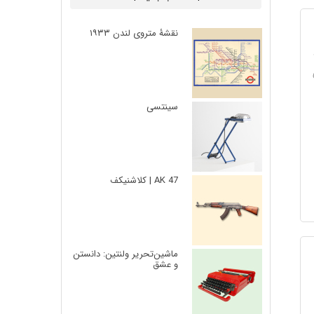
نقشۀ متروی لندن ۱۹۳۳
۱۹۷
سینتسی
AK 47 | کلاشنیکف
ماشین‌تحریر ولنتین: دانستن
و عشق