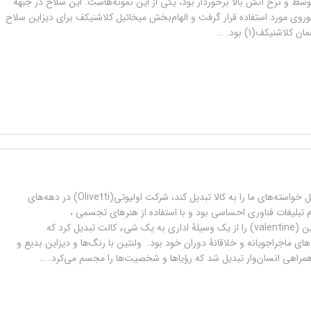
توسط و نرخ آتش بالا برخوردار بود، یکی از این نمونه‌هاست. این سلاح در جبهۀ
وی مورد استفاده قرار گرفت و الهام‌بخش میخائیل کلاشنیکف برای دیزاین سلاح
پیش از آنکه اپل خواسته‌های ما را به کالا تبدیل کند، شرکت اولیوتی(Olivetti) در دهه‌های
۱ پیشگام تبلیغات فناوری احساسی بود و با استفاده از هنرهای تجسمی ،
ماشین‌تحریر ولنتین (valentine) را از یک وسیلۀ اداری به یک شیء کالت تبدیل کرد که
ای ماجراجویانه و خلاقانۀ دوران خود بود. ولنتین با رنگ‌ها و دیزاین بدیع و
 همراهی انسان‌وار تبدیل شد که رؤیاها و شخصیت‌ها را مجسم می‌کرد. …