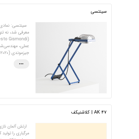
سینتسی
عملی، مهندسی‌شده
جیزموندی (2020-1931) دیزاینر ایتالیایی و بنیانگذار شرکت تولیدی …
•••
AK 47 | کلاشنیکف
ارتش آلمان نازی