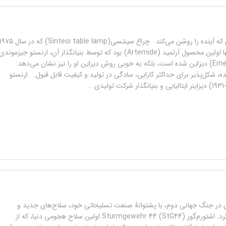
سینتسی: نمادی که آینده را روشن می‌کند چراغ سینتسی(Sintesi table lamp) که در سال ۵
معرفی شد، نه تنها اولین محصول آرتمید (Artemide) بود که توسط بنیانگذار آن، ارنستو جیزموندی
(Ernesto Gismondi) دیزاین شده است، بلکه به خوبی روش دیزاین او را نیز نشان می‌دهد:
، شکل‌پذیر برای حداکثر کارایی، سادگی در تولید و کیفیت قابل قبول. ارنستو
 در جنگ جهانی دوم، با پشتوانۀ صنعت تسلیحاتی خود، سلاح‌های جدید و
مرگباری را تولید کرد. اشتورم‌گور Sturmgewehr 44 (StG44) اولین سلاح هجومی دنیا، که از