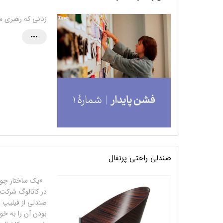
زنانی که رهبری م
•••
صندلی راحتی پرَتفال
«یک ساختار چوبیِ
صندلی از فیلیپ ا