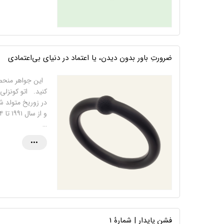
ضرورتِ باور بدون دیدن، یا اعتماد در دنیای بی‌اعتمادی
این جواهر منحصر 
در زوریخ متولد ش
…
•••
فشن پایدار | شمارۀ 1