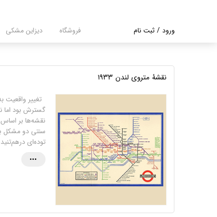
ورود
/
ثبت نام
فروشگاه
دیزاین مشکی
حساب کاربری من
تغییر گذر واژه
نقشۀ متروی لندن ۱۹۳۳
سفارشات
تغییر واقعیت به 
خروج از حساب
گسترش بود اما نق
کاربری
نقشه‌ها بر اساس 
سنتی دو مشکل بزر
توده‌ای درهم‌تنید
•••