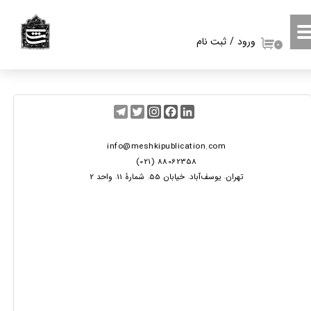
حساب کاربری من
ورود
/
ثبت نام
۰
تغییر گذر واژه
سفارشات
Telegram
Twitter
Instagram
Facebook
LinkedIn
خروج از حساب کاربری
info@meshkipublication.com
88062358 (021)
​​​​​​تهران
یوسف‌آباد
خیابان 55
شمارۀ 11
واحد 2
،
،
،
،