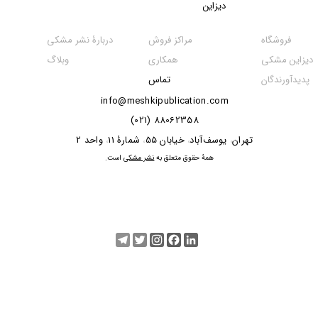
دیزاین
مراکز فروش
فروشگاه
دربارۀ نشر مشکی
همکاری
دیزاین مشکی
وبلاگ
تماس
پدیدآورندگان
info@meshkipublication.com
88062358 (021)
​​​​​​تهران
یوسف‌آباد
خیابان 55
شمارۀ 11
واحد 2
،
،
،
،
​همۀ حقوق متعلق به
نشر مشکی
است.
Telegram
Twitter
Instagram
Facebook
LinkedIn