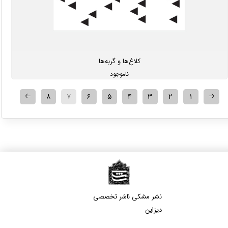
کلاغ‌ها و گربه‌ها
ناموجود
🡠
🡢
۸
۷
۶
۵
۴
۳
۲
۱
نشر مشکی​​​​​​​ ناشر تخصصی
دیزاین