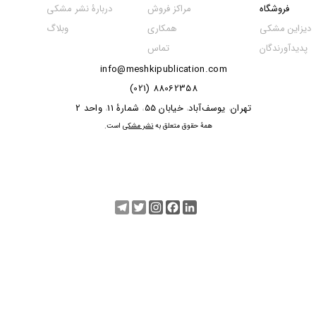
مراکز فروش
فروشگاه
دربارۀ نشر مشکی
همکاری
دیزاین مشکی
وبلاگ
تماس
پدیدآورندگان
info@meshkipublication.com
88062358 (021)
​​​​​​تهران
یوسف‌آباد
خیابان 55
شمارۀ 11
واحد 2
،
،
،
،
​همۀ حقوق متعلق به
نشر مشکی
است.
Telegram
Twitter
Instagram
Facebook
LinkedIn