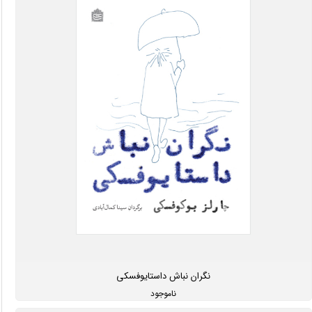
نگران نباش داستایوفسکی
ناموجود