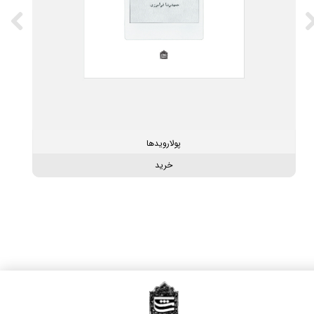
پولارویدها
خرید