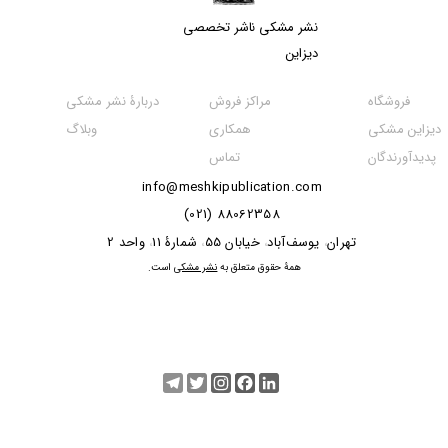
نشر مشکی​​​​​​​ ناشر تخصصی
دیزاین
مراکز فروش
فروشگاه
دربارۀ نشر مشکی
همکاری
دیزاین مشکی
وبلاگ
تماس
پدیدآورندگان
info@meshkipublication.com
88062358 (021)
​​​​​​تهران
یوسف‌آباد
خیابان 55
شمارۀ 11
واحد 2
،
،
،
،
​همۀ حقوق متعلق به
نشر مشکی
است.
Telegram
Twitter
Instagram
Facebook
LinkedIn