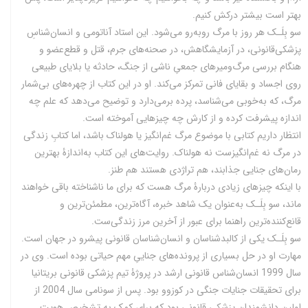
بهتر است بیشتر درکش کنیم.
سو بِلَـک هر روز با مرگ روبه‌رو می‌شود. این استاد آناتومی و انسان‌شناسِ
پزشکی‌قانونی، در آزمایشگاهش، در صحنه‌های جرم، قتل و قطع‌عضو و
هنگام بررسی مرگ‌و‌میرهای جمعیِ ناشی از جنگ، حادثه یا بلایای طبیعی
روی اجساد و بقایای فانی تمرکز می‌کند. او در این کتاب از چهره‌های بی‌شمار
مرگ، که به‌خوبی می‌شناسد، پرده برمی‌دارد و توضیح می‌دهد که علم چه
اندازه پیشرفت کرده و از کارش چه چیزهایی آموخته است.
انتظار داریم کتابی با موضوع مرگ غم‌انگیز یا هولناک باشد، اما کتابِ زندگی
در مرگ نه غم‌انگیز‌ست نه هولناک. روایت‌های این کتاب به‌اندازۀ بهترین
رمان‌های جنایی جذابند، هم تراژدی هستند هم طنز.
با ‌‌اینکه چیزهای زیادی در‌بارۀ مرگ هست که برای ما ناشناخته باقی خواهند
ماند، سو بِلَـک به‌عنوان یک شاهد خبره‌، آگاه‌ترین، مطمئن‌ترین و
قانع‌کننده‌ترین راهنما برای عبور از آخرین مرز زندگی‌ست.
سو بِلَـک یکی از کالبدشناسان و انسان‌شناسان قانونی پیشرو در جهان است.
مهارت‌ او در حل بسیاری از پرونده‌های جناییِ مهم حیاتی بوده است. وی در
سال 1999 انسان‌شناس‌ قانونی ارشد در پروژۀ تیم پزشکی قانونی بریتانیا
برای تحقیقات جنایات جنگی در کوزوو بود. پس از سونامی سال 2004 از
اولین دانشمندان پزشکیِ قانونی بود که برای کمک به تشخیص هویت