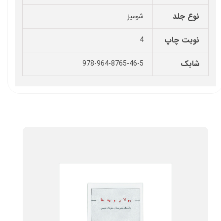
نوع جلد
شومیز
نوبت چاپ
4
شابک
978-964-8765-46-5