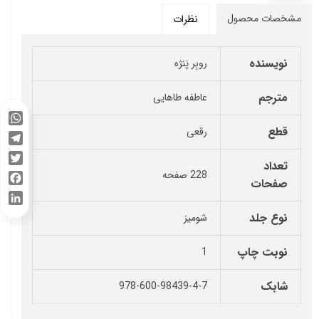
مشخصات محصول
نظرات
نویسنده
روبِر پَنژه
مترجم
عاطفه طاهایی
قطع
رقعی
WhatsApp
Telegram
تعداد
Twitter
228 صفحه
صفحات
Facebook
LinkedIn
نوع جلد
شومیز
نوبت چاپ
1
شابک
978-600-98439-4-7