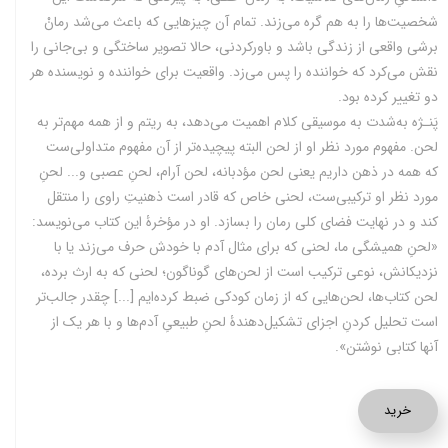
شخصیت‌ها را به هم گره می‌زند. تمام آن چیزهایی ‌که باعث می‌شد رمانْ
برشی واقعی از زندگی باشد و باورکردنی، حالا تصویر ساختگی و بی‌جانی را
نقش می‌کرد که خواننده را پس می‌زد. واقعیت برای خواننده و نویسنده هر
دو تغییر کرده بود.
پَنـژه به‌شدت به موسیقی کلام اهمیت می‌دهد، به ریتم و از همه مهم‌تر به
لحن. مفهوم مورد نظر او از لحن البته پیچیده‌تر از آن مفهوم متداولی‌ست
که همه در ذهن داریم یعنی لحن مؤدبانه، لحن آرام، لحنِ عصبی و... لحنِ
مورد نظر او ترکیبی‌ست، لحنی خاص که قادر است ذهنیتِ راوی را منتقل
کند و در نهایت فضای کلی رمان را بسازد. او در مؤخرۀ این کتاب می‌نویسد:
«لحنِ همیشگی ما، لحنی که برای مثال آدم با خودش حرف می‌زند یا با
نزدیکانش، نوعی ترکیب است از لحن‌های گوناگون؛ لحنی که به ارث برده،
لحن کتاب‌ها، لحن‌هایی که از زمان کودکی ضبط کرده‌ایم [...] چقدر جالب‌تر
است تحلیل کردنِ اجزای تشکیل‌دهندۀ لحنِ طبیعیِ آدم‌ها و با هر یک از
آنها کتابی نوشتن».
خرید