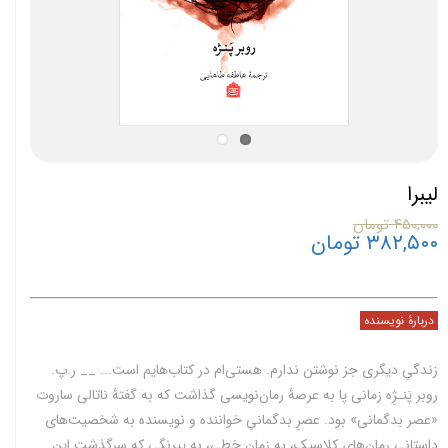
لیبرا
۴۵۰,۰۰۰ تومان
۳۸۲,۵۰۰ تومان
دربارۀ نویسنده
زندگیِ دیگری جز نوشتن ندارم. هستی‌ام در کتاب‌هایم است... __‌ ر.پ.
روبر پَنـژِه زمانی پا به عرصۀ رمان‌نویسی گذاشت که به گفتۀ ناتالی ساروت
«عصر‌ بدگمانی» بود. عصرِ بدگمانیِ خواننده و نویسنده به شخصیت‌های
داستانیِ رمان‌های کلاسیک، به زمان خطی، به پیرنگی که سرگذشت این