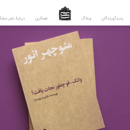
پدید‌آورندگان
وبلاگ
همکاری
دربارۀ نشر مشک