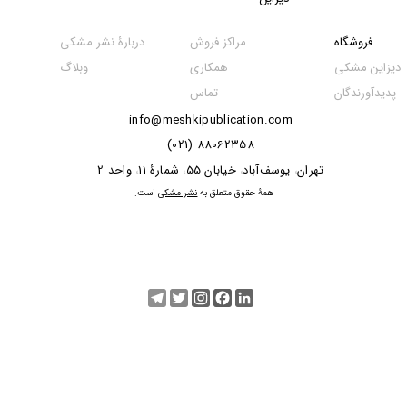
مراکز فروش
فروشگاه
دربارۀ نشر مشکی
همکاری
دیزاین مشکی
وبلاگ
تماس
پدیدآورندگان
info@meshkipublication.com
88062358 (021)
​​​​​​تهران
یوسف‌آباد
خیابان 55
شمارۀ 11
واحد 2
،
،
،
،
​همۀ حقوق متعلق به
نشر مشکی
است.
Telegram
Twitter
Instagram
Facebook
LinkedIn