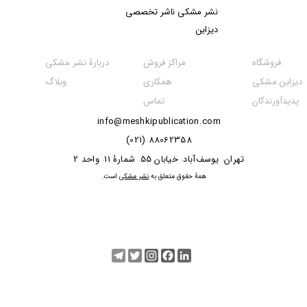
نشر مشکی​​​​​​​ ناشر تخصصی
دیزاین
مراکز فروش
فروشگاه
دربارۀ نشر مشکی
همکاری
دیزاین مشکی
وبلاگ
تماس
پدیدآورندگان
info@meshkipublication.com
88062358 (021)
​​​​​​تهران
یوسف‌آباد
خیابان 55
شمارۀ 11
واحد 2
،
،
،
،
​همۀ حقوق متعلق به
نشر مشکی
است.
Telegram
Twitter
Instagram
Facebook
LinkedIn