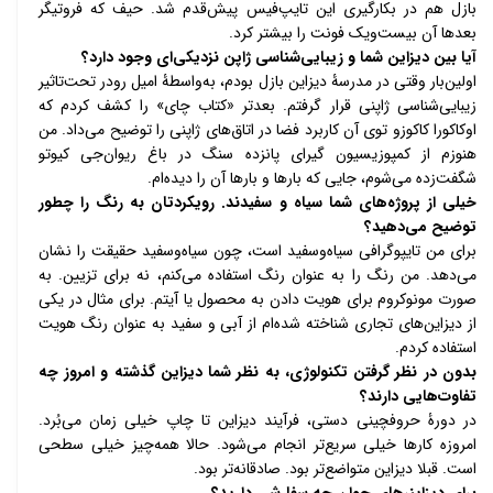
بازل هم در بکارگیری این تایپ‌فیس پیش‌قدم شد. حیف که فروتیگر 
بعدها آن بیست‌ویک فونت را بیشتر کرد.
آیا بین دیزاین شما و زیبایی‌شناسی ژاپن نزدیکی‌ای وجود دارد؟ 
اولین‌بار وقتی در مدرسۀ دیزاین بازل بودم، به‌واسطۀ امیل رودر تحت‌تاثیر 
زیبایی‌شناسی ژاپنی قرار گرفتم. بعدتر «کتاب چای» را کشف کردم که 
اوکاکورا کاکوزو توی آن کاربرد فضا در اتاق‌های ژاپنی را توضیح می‌داد. من 
هنوزم از کمپوزیسیون گیرای پانزده سنگ در باغ ریوان‌جی کیوتو 
شگفت‌زده می‌شوم، جایی که بارها و بارها آن را دیده‌ام. 
خیلی از پروژه‌های شما سیاه و سفیدند. رویکردتان به رنگ را چطور 
توضیح می‌دهید؟ 
برای من تایپوگرافی سیاه‌و‌سفید است، چون سیاه‌و‌سفید حقیقت را نشان 
می‌دهد. من رنگ را به عنوان رنگ استفاده می‌کنم، نه برای تزیین. به 
صورت مونوکروم برای هویت دادن به محصول یا آیتم. برای مثال در یکی 
از دیزاین‌های تجاری شناخته شده‌ام از آبی و سفید به عنوان رنگ هویت 
استفاده کردم. 
بدون در نظر گرفتن تکنولوژی، به نظر شما دیزاین گذشته و امروز چه 
تفاوت‌هایی دارند؟
در دورۀ حروفچینی دستی، فرآیند دیزاین تا چاپ خیلی زمان می‌بُرد. 
امروزه کارها خیلی سریع‌تر انجام می‌شود. حالا همه‌چیز خیلی سطحی 
است. قبلا دیزاین متواضع‌تر بود. صادقانه‌تر بود. 
برای دیزاینرهای جوان چه سفارشی دارید؟ 