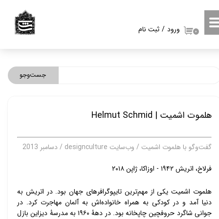
حساب کاربری من
ورود
/
ثبت نام
۰
تغییر گذر واژه
سفارشات
جست‌وجو
خروج از حساب کاربری
هلموت اشمیت | Helmut Schmid
گفت‌وگو با هلموت اشمیت / وب‌سایت designculture / دسامبر 2013
فرلاخ، اتریش ۱۹۴۲ - اوزاکا، ژاپن ۲۰۱۸
هلموت اشمیت یکی از مهم‌ترین تایپوگرافرهای جهان بود. در اتریش به 
دنیا آمد و در کودکی به همراه خانواده‌اش به آلمان مهاجرت کرد. در 
جوانی شاگرد حروفچین چاپخانه بود. در دهۀ ۱۹۶۰ به مدرسۀ دیزاین بازل 