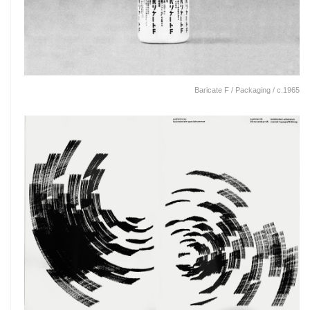
Baricate F / Packaging / c.1965