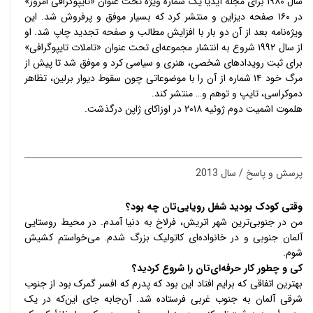
سال ۱۹۸۰ برای مجلۀ آیدیا یک شمارۀ ویژه تحت عنوان «تایپوگرافی امروز» 
در ۱۶۰ صفحه دیزاین و منتشر کرد که بسیار موفق و پرفروش شد. این 
ویژه‌نامه بعد از آن دو بار با افزایش مطالب و صفحه تجدید چاپ شد. او 
از سال ۱۹۹۲ شروع به انتشار مجموعه‌ای تحت عنوان «تاملات تایپوگرافی» 
برای ثبت رویدادهای شخصی، هنری و سیاسی کرد و موفق شد تا پیش از 
مرگ خود ۱۴ شماره از آن را با موضوعاتی چون سقوط دیوار برلین، تظاهر 
دموکراسی، تایپ و توهم و… منتشر کند. 
هلموت اشمیت دوم ژوئیه ۲۰۱۸ در اوزاکای ژاپن درگذشت.
پرسش و پاسخ / سال 2013
وقتی کودک بودید شغل رویایی‌تان چه بود؟
من در جنوبی‌ترین شهر اتریش، فرلاخ به دنیا آمدم. در محیط روستایی 
آلمان جنوبی و در خانواده‌ای کاتولیک بزرگ شدم. می‌خواستم کشیش 
شوم. 
کی و چطور کار حرفه‌ای‌تان را شروع کردید؟ 
بهترین اتفاقی که برایم افتاد این بود که پدرم که افسر گمرک بود از جنوب 
شرقی آلمان به جنوب غربی فرستاده شد. آن‌جابه جای این‌که در یک 