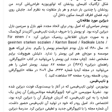
شکل ارگانیک کلیسای رونشان که لوکوربوزیه طراحی‌اش کرده. من 
رونشان را چندین بار دیدم و هر بار متفاوت به نظرم آمد. جایش روی 
تپه، فضای اطراف کلیسا، سکون داخل آن. 
دیزاین مورد علاقه‌تان. 
پوستر سیاسی‌ای که امیل رودر برای اتحاد مجدد شهر بازل و سرزمین بازل 
دیزاین کرده بود. او پوستر را با حروف درشتِ تایپ‌فیس آکزیدنز گروتسک 
و به صورت جریان اطلاعاتی ریتمیک دیزاین کرد: «Für einen / 
geeinten starken sozialen / Kanton Basel / Radikale Liste / 
۱». سال ۱۹۶۰ که بازل بودم نتوانستم پوستر را بگیرم. بدتر این‌که هیچ 
موسسه و موزه‌ای هم این پوستر را ندارد. دلیلش هیچ‌وقت برایم 
مشخص نشد. {چاپ مجدد این پوستر را می‌توانید در کتاب «تایپوگرافی. 
راهنمای دیزاین» (۱۹۶۷) در صفحه ۸۷ ببینید. پوستر اصلی را هم 
می‌توانید در مجله آیدیا شماره ۳۳۳، سال ۲۰۰۹ در مقاله «تایپوگرافی 
رودر، فلسفه رودر» صفحه ۱۱۳ مشاهده کنید. }
و تایپ‌فیس. 
یونیورس. اولین تایپ‌فیسی که در آغاز با بیست‌ویک فونت دیزاین شده 
بود. نشریۀ سوییسی «تی ام» {توپوگرافیشه موناتس‌بِلِتِر) آن زمان یک 
شماره را به این تایپ‌فیس، که آدریان فروتیگر آن را دیزاین کرده بود، 
اختصاص داد. امیل رودر که خود در تولید آن تایپ‌فیس حضور داشت، 
آن شماره مجله را با تایپوگرافی جدید و لطیفی دیزاین کرد. مدرسۀ دیزاین 