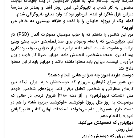
مدرسۀ جدید ثبت‌نام کنم، به عنوان حروفچین در یک چاپخانۀ کوچک 
مشغول به کار شدم. با تایپوگرافی امیل رودر آشنا و بعدتر در مدرسۀ 
دیزاین بازل شاگرد او شدم، این‌طور بود که وارد دنیای تایپوگرافی شدم. 
کدام یک از پروژه هایتان را با لذت و علاقه بیشتری به خاطر می 
آورید؟
من این شانس را داشتم که با حزب سوسیال دموکرات آلمان (PSD) کار 
کنم. دیزاین‌هایی که با تمام وجودم برای صدراعظم‌های حزب یعنی ویلی 
برانت و هلموت اشمیت انجام دادم برایم بیشتر از دیزاین صِرف بود: کاری 
بود که برای هدف مشخصی انجامش دادم. دیزاین صرفا کار خوب و پول 
درآوردن نیست. دیزاین باید محتوا داشته باشد و دیزاینر باید از این محتوا 
دفاع کند. 
دوست دارید امروز چه دیزاین‌هایی انجام دهید؟ 
من هنوز سراغ کارهایی می‌روم که دوست‌شان دارم. برای اینکه بین 
کارهای سفارشی و شخصی تعادل برقرار کنم، پروژه‌های شخصی خودم 
مثل «تاملات تایپوگرافی» را [از دهه ۱۹۸۰] شروع کردم، در حالی که 
موضوعات به روز مثل پروژۀ فوکوشیما «فوکوشیما جزیره شاد» را هم در 
دست دارم. همین‌طور دلم می‌خواهد اصلاحات نهایی کتابم «تایپوگرافی 
امروز» را انجام دهم.
دیزاینری که تحسینش می‌کنید. 
امیل رودر. 
معماری‌ای که دوستش دارید. 