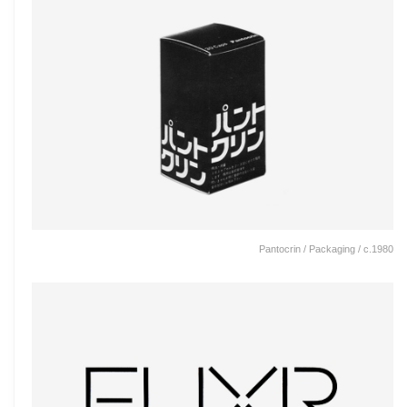
Pantocrin / Packaging / c.1980