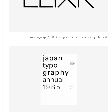
Elixir / Logotype / 1983 / Designed for a cosmetic line by Shisheido