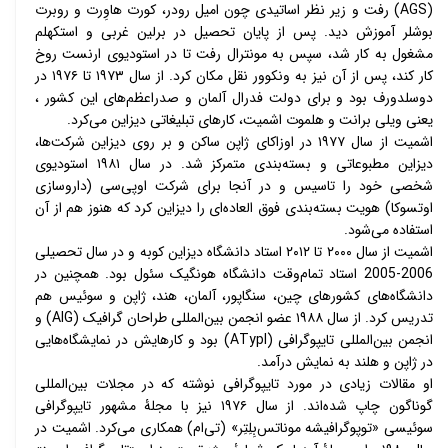
(AGS) رفت و زیر نظر اساتیدی چون امیل رودر، کورت هاوِرت و روبرت 
بوشلر آموزش دید. پس از پایان تحصیل در برلین غربی و استکهلم 
مشغول به کار شد، سپس به مونترال رفت تا در استودیوی ارنست روخ 
کار کند، پس از آن نیز به ونکوور نقل مکان کرد. از سال ۱۹۷۳ تا ۱۹۷۶ در 
دوسلدورف بود و برای دولت فدرال آلمان و صدراعظم‌های این کشور ، 
یعنی ویلی برانت و هلموت اشمیت، کارهای تبلیغاتی دیزاین می‌کرد. 
اشمیت از سال ۱۹۷۷ در اوزاکای ژاپن ساکن و بر روی دیزاین شرکت‌ها، 
دیزاین مطبوعاتی و بسته‌بندی متمرکز شد. در سال ۱۹۸۱ استودیوی 
شخصی خود را تاسیس و در آنجا برای شرکت او‌پی‌سی (داروسازی 
اوتسوکا) هویت بسته‌بندی فوق العاده‌ای را دیزاین کرد که هنوز هم از آن 
استفاده می‌شود. 
اشمیت از سال ۲۰۰۰ تا ۲۰۱۲ استاد دانشگاه دیزاین کوبه و در سال تحصیلی 
2006-2005 استاد تمام‌وقت دانشگاه هونگیک سئول بود. همچنین در 
دانشگاه‌های کشورهای چین، سنگاپور، آلمان، هند، ژاپن و سوئیس هم 
تدریس کرد. از سال ۱۹۸۸ عضو انجمن بین‌المللی طراحان گرافیک (AIG) و 
انجمن بین‌المللی تایپوگرافی (ATypI) بود و کارهایش در نمایشگاه‌هایی 
در ژاپن و هلند به نمایش درآمد. 
او مقالات زیادی در مورد تایپوگرافی نوشته که در مجلات بین‌المللی 
گوناگون چاپ شده‌اند. از سال ۱۹۷۶ نیز با مجلۀ مشهور تایپوگرافی 
سوئیسی «توپوگرافیشه موناتس‌بِلِتِر» (تی‌ام) همکاری می‌کرد. اشمیت در 