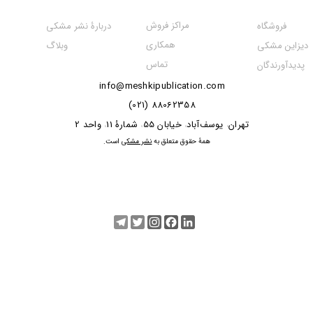
مراکز فروش
فروشگاه
دربارۀ نشر مشکی
همکاری
دیزاین مشکی
وبلاگ
تماس
پدیدآورندگان
info@meshkipublication.com
88062358 (021)
​​​​​​تهران
یوسف‌آباد
خیابان 55
شمارۀ 11
واحد 2
،
،
،
،
​همۀ حقوق متعلق به
نشر مشکی
است.
Telegram
Twitter
Instagram
Facebook
LinkedIn