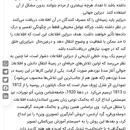
داشته باشد تا تعداد هرچه بیشتری از مردم بتوانند بدون مشکل از آن
استفاده کنند دیزاین جهانی .
دیزاینر باید زمینه‌ای را که مصرف کنندگان در آن اطلاعات دریافت می‌کنند
در نظر داشته باشد، چراکه عوامل محیطی قطعاً در چگونگیِ تفسیر و درکِ
داده‌ها تأثیر خواهند داشت. هدف دیزاین اطلاعات این است که اطلاعات را
تا حد ممکن با شفافیت و وضوح انتقال دهد و درعین‌حال دیزاین‌ای خلق
کند که در جهتِ نیازهای دریافت‌کننده باشد.
ترسیم یک روند خطیِ تاریخی از دیزاین اطلاعات دشوار است، اما چنین به
نظر می‌رسد که اولین تلاش‌های حرفه‌ای در زمینۀ انتقال دانش و اطلاعات
WhatsApp
حوالیِ آغاز سدۀ نوزدهم صورت گرفت. یکی از اولین کارها در این زمینه در
Telegram
سدۀ نوزدهم (که هنوز هم از جالب‌ترین این تلاش‌ها محسوب می‌شود)
نموداری اثرِ شارل ژوزف مینار است که جنگ ناپلئون در روسیه را از 1812
Twitter
تا 1813 ترسیم می‌کرد. در دهۀ 1920، جامعه‌شناس وینی، اُتو نویرات، نیز
Facebook
سیستمی ابداع کرد که به‌کمک نوعی زبان بصریِ استاندارد‌شده اطلاعات
LinkedIn
را منتقل می‌کرد. وی براساس همین روش و به‌کمک هنرمند گرافیست
دوسلدورفی، گِرد اَرِنتس، «روش آمارگیری تصویری وین» را نیز ابداع
کرد، و بعدها این روش را به «سیستم آموزش بین‌المللی تصویر
تایپوگرافی» یا «ایزوتایپ» تبدیل کرد، که امروزه هم هنوز کاربرد دارد.