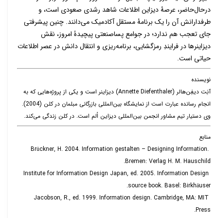
درحال‌حاضر، عرصۀ دیزاین اطلاعات شاهد رشدی صعودی است، و
طرفدارانش آن را یک برنامۀ مستقل آکادمیک می‌دانند. چنین پیشرفتی
جای تعجب هم ندارد؛ در جوامع پساصنعتی پیچیدۀ امروز، نقش
دیزاینرها در فرایندِ رمزگشایی، برنامه‌ریزی و انتقال دانش در عصر اطلاعات
حیاتی است.
نویسنده
آنِت دیفِن‌هالر (Annette Diefenthaler) دیزاینر است و یکی از پروژه‌هایی که به
انجام رسانده عبارت است از نمایشگاه بین‌المللی بازرگانی مبلمان در کلن (2004).
وی دستیار تیم مشاور انجمن بین‌المللی دیزاین اُلم است. در کلن زندگی می‌کند.
منابع
Brückner, H. 2004. Information gestalten – Designing Information.
Bremen: Verlag H. M. Hauschild.
Institute for Information Design Japan, ed. 2005. Information Design
source book. Basel: Birkhäuser.
Jacobson, R., ed. 1999. Information design. Cambridge, MA: MIT
Press.