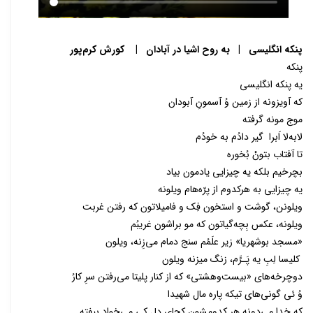
پنکه انگلیسی | به روح اشیا در آبادان | کورش کرم‌پور
پنکه
یه پنکه انگلیسی
که آویزونه از زمین‌ وُ آسمونِ آبودان
موج مونه گرفته
لا‌به‌لا اَبرا گیر دادُم به خودُم
تا آفتاب بتونْ بُخوره
بچرخیم بلکه یه چیزایی یادمون بیاد
یه چیزایی به هرکدوم از پرّه‌هام ویلونه
ویلونن‌، گوشت و استخون فِک و فامیلاتون که رفتن غربت
ویلونه‌، عکس بِچه‌گیاتون که مو براشون غریبُم
«‌مسجد بوشهریا‌» زیر علَمُم سنج دمام می‌زِنه، ویلون
کلیسا لِبِ یه پَـرَّم‌، زنگ میزنه ویلون
دوچرخه‌های «‌بیست‌وهشتی‌» که از کنار پلیتا می‌رفتن سرِ کارُ
وُ ئی گونی‌های تیکه پاره مال شهیدا
که خدا می‌دونه هر کدومشون کجای دل کی می‌خواد بیفته