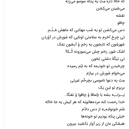
که حالا داره مِثِ یه پنکه سوسو می‌زِنه
می‌شینن می‌کِشن
نقشه
چاقو
دس می‌کشن تو یه شب مهتابی که ماهِش مُـنُـم
ئی چرخ آخرم به سلامتی اونایی که شورش در آوُردَن
شهرشون که تابسّون یه زخمِ وُ آبشون نِمَک
اشک شور، زخم چش می‌سوزونه کُـکا!
ئی تیکّۀ دشتی بُخون
چرخیدن تو خونـِمه که به لِبُم رسیده
می‌خوام شورشِ در بیارُم
مِثِ یه دعوا ناموسی بچرخُم غیرتی
بریزم تو لینِ یک
یَــزلــِه بشه با چُماقا وُ چاقوا وُ تفنگا...
خدا رحمت کنه مرده‌هاتونِه که هر کیش یه جا خاکه
مُنَم خونوادِمـِه از دس دادُم
خیلی پنکه بودیم تو خونه‌ها
هیشکی مانِ از زیر آوار نِکشید بیرون