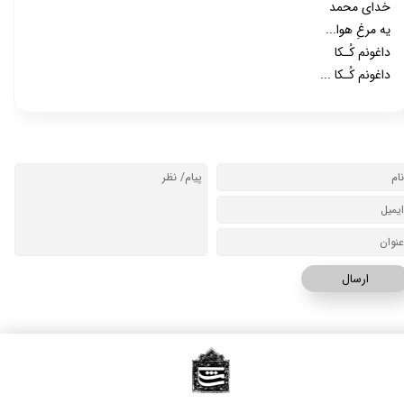
خدای محمد
یه مرغِ هوا...
داغونم کُـکا
داغونم کُـکا ...
ارسال