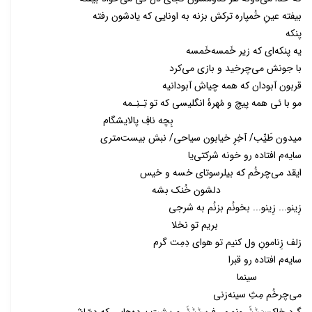
بیفته عینِ خُمپاره ترکش بزنه به اونایی که یادشون رفته
پنکه
یه پنکه‌ای که زیر خَمسه‌خَمسه
با جونش می‌چرخید و بازی می‌کرد
قربون آبودان که همه چیاش آبودانیه
مو با ئی همه پیچ و مُهرۀ انگلیسی که تو تِـنِـمه
بِچه نافِ پالایشگام
میدون طَیِّب/ آخِرِ خیابون سیاحی/ نبش بیست‌متری
سایه‌م افتاده رو خونه شرکتی‌یا
ایقد می‌چرخُم که بیلرسوتای خسه و خیس
دلشون خُنک بشه
زِینو‌... زِینو‌... بخونُم بزنُم به شرجی
بریم تو نخلا
زلف زِنامونِ ول کنیم تو هوای دِمِت گرم
سایه‌م افتاده رو قبرا
سینما
می‌چرخُم مِثِ سینه‌زنی