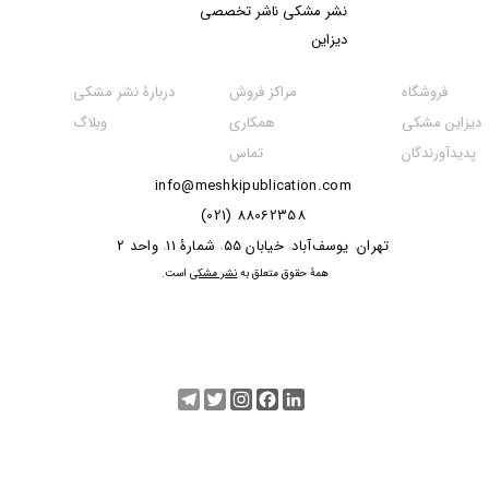
نشر مشکی​​​​​​​ ناشر تخصصی
دیزاین
مراکز فروش
فروشگاه
دربارۀ نشر مشکی
همکاری
دیزاین مشکی
وبلاگ
تماس
پدیدآورندگان
info@meshkipublication.com
88062358 (021)
​​​​​​تهران
یوسف‌آباد
خیابان 55
شمارۀ 11
واحد 2
،
،
،
،
​همۀ حقوق متعلق به
نشر مشکی
است.
Telegram
Twitter
Instagram
Facebook
LinkedIn