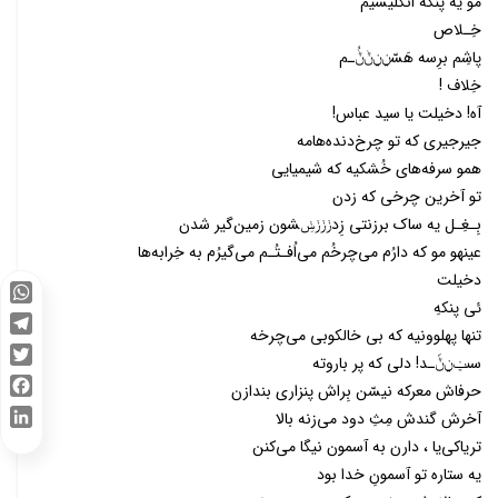
مو یه پنکه انگلیسیُم
خِـلاص
پاشِم برِسه هَسّݧݧݨݨُـم
خِلاف !
آه‌! دخیلت یا سید عباس‌!
جیر‌جیری که تو چرخ‌دنده‌هامه
همو سرفه‌های خُشکیه که شیمیایی
تو آخرین چرخی که زدن
بِـغِـل یه ساک برزنتی زِدݫݫݫݭِشون زمین‌گیر شدن
عینهو مو که دارُم می‌چرخُم می‌اُفـتُـم می‌گیرُم به خِرابه‌ها
دخیلت
ئی پنکهِ
WhatsApp
تنها پهلوونیه که بی خالکوبی می‌چرخه
Telegram
سىݔݧݨّـد‌! دلی که پر باروته
Twitter
حرفاش معرکه نیسّن بِراش پنزاری بندازن
Facebook
آخرش گندش مِثِ دود می‌زنه بالا
LinkedIn
تریاکی‌یا ، دارن به آسمون نیگا می‌کنن
یه ستاره تو آسمونِ خدا بود