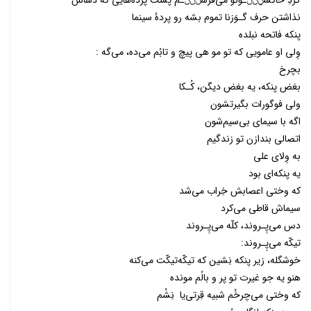
گردِ خاکسݧݨݨّـونو می‌فرسݨݨݨّـم پشت پرده‌هایی که دسّاش
نذاشتن حرف گـوَزنا تموم بشه رو پردۀ سینما
پنکه فاتحه نبلده
وِلی او عامویی که تو مو هی پیچ و تابُم می‌ده‌، می‌گه :
بچرخ
بغض پنکه، یه بغض دیگن‌، کُـکا
ولی فوگورات بگیرتشون
اگه با سیمای بی‌سیم‌شون
اتصالی بندازن تو زندگیم
به وِلای علی
یه پنکه‌ای بود
که وختی اعصابش خِراب می‌شد
سیماش قاطی می‌کرد
دس می‌پِـروند‌، کلّه می‌پِـروند
تیکّه می‌پِـروند:
خوشگله‌، زیر پنکه نِشین که تیکّه‌تیکّت می‌کنه
هنو یه جو غیرت تو پر و بالُم مونده
که وختی می‌چرخُم شبیه قِرتی‌یا نِشُم