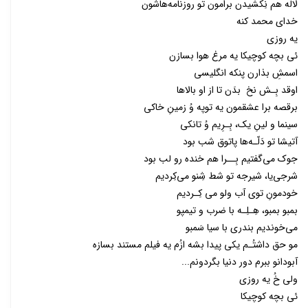
لاله هم نِکشیدن برامون تو روزنامه‌هاشون
خدای محمد کنه
یه روزی
ئی بچه کوچیکا یه مرغ هوا بسازن
اسمشِ بذارن پنکه انگلیسی
اوقد بِـش نخ بدَن تا از او بالاها
برقصه برا عشقمون یه توپه وُ زمینِ خاکی
سینما و لینِ یک‌، بِـرِیم وُ تانکی
آتیشا تو دَلّـه‌ها پاتوق شب بود
جوک می‌گفتیم بِــرا هم خنده رو لب بود
شرجی‌یا، شیرجه تو شط شِنو می‌کِردیم
خودمونِ توی آب ولو می کِـردیم
بمبو بمبو‌، هِـلِـه با ضرب و تیمپو
می‌خوندیم بندری با سیا سَمبو
مو حق داشتُـم یکی پیدا بشه ازُم یه فیلم مستند بسازه
آبودانو ببرم دور دنیا بگردونم...
ولی خُ یه روزی
ئی بچه کوچیکا