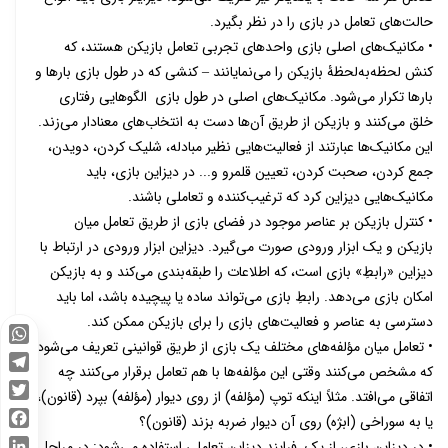
حالت‌های تعامل در بازی را در نظر بگیرد.
• مکانیک‌های اصلی بازی واحدهای تجربی تعامل بازیکن هستند، که
کنش‌ لحظه‌به‌لحظۀ بازیکن را می‌نمایانند ‒ کنشی که در طول بازی بارها و
بارها تکرار می‌شود. مکانیک‌های اصلی در طول بازی الگوهایی رفتاری‌
خلق می‌کنند و بازیکن از طریق آن‌ها دست به انتخاب‌های معنادار می‌زند.
این مکانیک‌ها عبارتند از فعالیت‌هایی نظیر مبادله، شلیک کردن، دویدن،
جمع کردن، صحبت کردن، تعیین قلمرو و... در دیزاین بازی، باید
مکانیک‌هایی دیزاین کرد که ترغیب‌کننده و تعاملی باشند.
• کنترل بازیکن بر عناصر موجود در فضای بازی از طریق تعامل میان
بازیکن و یک ابزار ورودی صورت می‌گیرد. دیزاین ابزار ورودی در ارتباط با
دیزاین «رابطِ» بازی است، که اطلاعات را طبقه‌بندی می‌کند و به بازیکن
امکان بازی می‌دهد. رابطِ بازی می‌تواند ساده یا پیچیده باشد، اما باید
دسترسی به عناصر و فعالیت‌های بازی را برای بازیکن ممکن کند.
• تعامل میان مؤلفه‌های مختلف یک بازی از طریق قوانینی تعریف می‌شود
WhatsApp
که مشخص می‌کنند وقتی این مؤلفه‌ها با هم تعامل برقرار می‌کنند چه
Telegram
اتفاقی می‌افتد. مثلاً اینکه توپ (مؤلفه) از روی دیوار (مؤلفه) بپرد (قانون)،
Twitter
یا به ‌سوراخی (ابژه) روی آن دیوار ضربه بزند (قانون)؟
Facebook
• در دیزاین بازی، از یک فرایند دیزاین تعاملی استفاده می‌شود: در مراحل