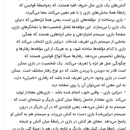
کنش‌های یک بازی مثل حروف الفبا هستند، که به‌واسطۀ قوانینی که
رابطۀ همۀ بخش‌های بازی را با هم معین می‌کنند معنا می‌گیرند.
• بازی برساخته از مؤلفه‌های بازی است، یعنی همۀ ابژه‌هایی که دنیای
یک بازی را می‌سازند. این مؤلفه‌ها شامل شخصیت‌ها یا نشانگرهای بازی،
صفحۀ بازی، سیستم‌ امتیازدهی و سایر ابژه‌هایی هستند که همگی
بخشی از سیستم بازی تعریف شده‌اند. دیزاینر بازی انتخاب می‌کند که
بازی با کدام مؤلفه‌ها ساخته شود، و به هریک از این مؤلفه‌ها رفتارها و
روابطی تخصیص می‌دهد. رفتارها صرفاً انواع قوانینی هستند که
چگونگی عمل هر ابژه را تعریف می‌کنند. یک شخصیت در بازی ممکن
است قادر به دویدن یا پریدن باشد، که دو نوع رفتار مختلف است. ممکن
است در بازی وجود «در»ی تعریف شده باشد که رفتاری «نامرئی» دارد،
به این معنی که نمی‌توان آن را روی صفحه دید.
• دیزاین بازی ‒ وقتی خوب انجام شده باشد ‒ بازی‌های معنادار تولید
می‌کند. بازیِ معنادار حاصلِ رابطۀ میان کنشِ بازیگر و نتیجه‌ای است که
سیستم به او نشان می‌دهد، یعنی فرایندی که در آن بازیگر در درون
سیستم دیزاین‌شدۀ بازی دست به کنش می‌زند، و سیستم هم به کنش او
پاسخ می‌دهد. معنای هر کنش در بازی در رابطۀ میان کنش و نتیجه
است. رابطۀ میان کنش‌های بازیگر و نتایج بازی هم با زمینۀ کلی بازی در