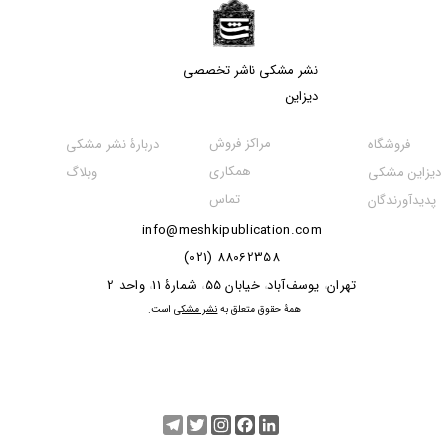
نشر مشکی​​​​​​​ ناشر تخصصی
دیزاین
مراکز فروش
فروشگاه
دربارۀ نشر مشکی
همکاری
دیزاین مشکی
وبلاگ
تماس
پدیدآورندگان
info@meshkipublication.com
88062358 (021)
​​​​​​تهران
یوسف‌آباد
خیابان 55
شمارۀ 11
واحد 2
،
،
،
،
​همۀ حقوق متعلق به
نشر مشکی
است.
Telegram
Twitter
Instagram
Facebook
LinkedIn