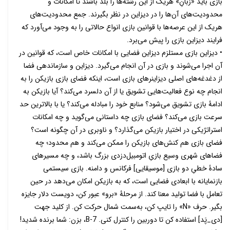
بازی باید «زبانِ» هریک از این رشته‌ها را بلد باشند تا امکانات و
محدودیت‌های آن‌ها را در دیزاین در نظر بگیرند. جمع محدودیت‌های
هریک از این عرصه‌ها با قوانین بازی انواع حالاتی را به وجود می‌آورد که
فرایند دیزاین بازی را پیش می‌برد.
• دیزاین بازی مستلزم دیزاین فضایی با امکانات خاص است، که قوانین در
آن اجرا می‌شوند و بازی در آن انجام می‌گیرد. دیزاین و سازماندهی فضا
از دغدغه‌های اصلی دیزاینرهای بازی است، اینکه فضای بازی بازیکن را به
انجام چه نوع فعالیت‌هایی تشویق یا از آن دلسرد می‌کند؟ آیا بازیکن به
ادامۀ بازی تشویق می‌شود؟ منابع خود را مبادله می‌کند؟ یا با بالاترین حد
سرعت بازی می‌کند؟ فضای بازی چه داستانی می‌گوید و چه امکانات
استراتژیکی در اختیار بازیکن می‌گذارد؟ و ناوبری در آن چگونه است؟
فضای بازی هم کنش‌های بازیکن را ممکن می‌کند و هم محدود؛ چه
فضاهای شهری وسیع بازیِ اتومبیل‌دزدی بزرگ باشد، و چه مسیرهای
سادۀ خطیِ دو بازی [موسیقایی] فرکانس و دامنه. بازی سیستمی
بازنمایانه با ابعادی فضایی است، که به بازیکن امکان می‌دهد در حین
تعامل با فضا تولید معنا کند. از مرحلۀ «برو» عبور کن، دویست دلار جایزه
بگیر. حرف «N» را تایپ کن، به‌سمت شمال حرکت کن. از کلید جهت
[دی_پَد] استفاده کن تا دوربین را کنترل کنی. B-7، بزن: شما برنده شدید!