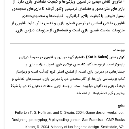
• فناوری نقش مهمی در تعیین ویژگی‌ها و کیفیات فضاهای بازی دارد. از
بازی‌های متن‌محور و فضاهای ترسیمی وِکتور گرفته تا بازی‌های سه‌‌بعدی
بسیار طبیعی با کیفیت بالای گرافیکی، قابلیت‌ها و محدودیت‌های
فناوری نقشی اساسی در ترسیم فضای بازی و تعامل با آن دارد. فناوری از
ملزومات ساخت فضای بازی است و فضاسازی از ملزومات دیزاین بازی.
نویسنده
کیتی سلن (Katie Salen)
دانشیار گروه دیزاین و فناوری در مدرسۀ دیزاین
پارسونز است. از نویسندگان کتاب‌های قوانین بازی: اصول دیزاین بازی و
جستارهایی در دیزاین بازی است. از اعضای اصلی گروه گِیم‌لَب است و ویراستار
کتاب بوم‌شناسی بازی‌ها. او آثار متعددی دربارۀ دیزاین بازی، سیستم‌های تعاملی و
فرهنگ بازی به نگارش درآورده است، از جمله اولین مقالات تحلیلی که دربارۀ شبکۀ
یوتیوبی گیم «ماشینیما» نوشته شد.
منابع
Fullerton T., S. Hoffman, and C. Swain. 2004. Game design workshop:
Designing, prototyping, & playtesting games. San Francisco: CMP Books.
Koster, R. 2004. A theory of fun for game design. Scottsdale, AZ: