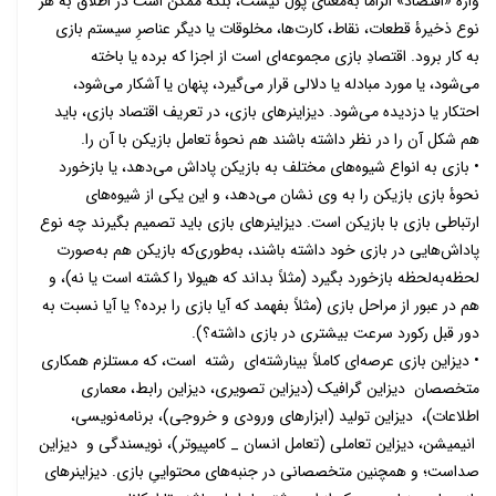
واژۀ «اقتصاد» الزاماً به‌معنای پول نیست، بلکه ممکن است در اطلاق به هر
نوع ذخیرۀ قطعات، نقاط، کارت‌ها، مخلوقات یا دیگر عناصرِ سیستم بازی
به کار برود. اقتصادِ بازی مجموعه‌ای است از اجزا که برده یا باخته
می‌شود، یا مورد مبادله یا دلالی قرار می‌گیرد، پنهان یا آشکار می‌شود،
احتکار یا دزدیده می‌شود. دیزاینرهای بازی، در تعریف اقتصاد بازی، باید
هم شکل آن را در نظر داشته باشند هم نحوۀ تعامل بازیکن با آن را.
• بازی به انواع شیوه‌های مختلف به بازیکن پاداش می‌دهد، یا بازخورد
نحوۀ بازی بازیکن را به وی نشان می‌دهد، و این یکی از شیوه‌های
ارتباطی بازی با بازیکن است. دیزاینرهای بازی باید تصمیم بگیرند چه نوع
پاداش‌هایی در بازی خود داشته باشند، به‌طوری‌که بازیکن هم به‌صورت
لحظه‌به‌لحظه بازخورد بگیرد (مثلاً بداند که هیولا را کشته است یا نه)، و
هم در عبور از مراحل بازی (مثلاً بفهمد که آیا بازی را برده؟ یا آیا نسبت به
دور قبل رکورد سرعت بیشتری در بازی داشته؟).
• دیزاین بازی عرصه‌ای کاملاً بینارشته‌ای رشته است، که مستلزم همکاری
متخصصان دیزاین گرافیک (دیزاین تصویری، دیزاین رابط، معماری
اطلاعات)، دیزاین تولید (ابزارهای ورودی و خروجی)، برنامه‌نویسی،
انیمیشن، دیزاین تعاملی (تعامل انسان _ کامپیوتر)، نویسندگی و دیزاین
صداست؛ و همچنین متخصصانی در جنبه‌‌های محتواییِ بازی. دیزاینرهای