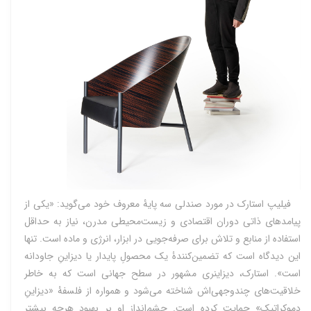
فیلیپ استارک در مورد صندلی سه پایۀ معروف خود می‌گوید: «یکی از
پیامدهای ذاتی دوران اقتصادی و زیست‌محیطی مدرن، نیاز به حداقل
استفاده از منابع و تلاش برای صرفه‌جویی در ابزار، انرژی و ماده است. تنها
این دیدگاه است که تضمین‌کنندۀ یک محصولِ پایدار یا دیزاینِ جاودانه
است». استارک، دیزاینری مشهور در سطح جهانی است که به خاطر
خلاقیت‌های چندوجهی‌اش شناخته می‌شود و همواره از فلسفۀ «دیزاینِ
دموکراتیک» حمایت کرده است. چشم‌انداز او بر بهبود هرچه بیشتر