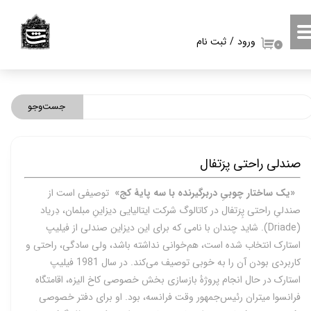
حساب کاربری من
ورود
/
ثبت نام
۰
تغییر گذر واژه
سفارشات
جست‌وجو
خروج از حساب کاربری
صندلی راحتی پرَتفال
«یک ساختار چوبیِ دربرگیرنده با سه پایۀ کج»
توصیفی است از
صندلیِ راحتی پِرَتفال در
کاتالوگ شرکت ایتالیایی دیزاینِ مبلمان، دِریاد
(
Driade
). شاید چندان با نامی که برای این دیزاین صندلی از فیلیپ
استارک انتخاب شده است، هم‌خوانی نداشته باشد، ولی سادگی، راحتی و
کاربردی بودن آن را به خوبی توصیف می‌کند. در سال 1981 فیلیپ
استارک در حال انجام پروژۀ بازسازی بخش خصوصی کاخ الیزه، اقامتگاه
فرانسوا میتران رئیس‌جمهور وقت فرانسه، بود. او برای دفتر خصوصی