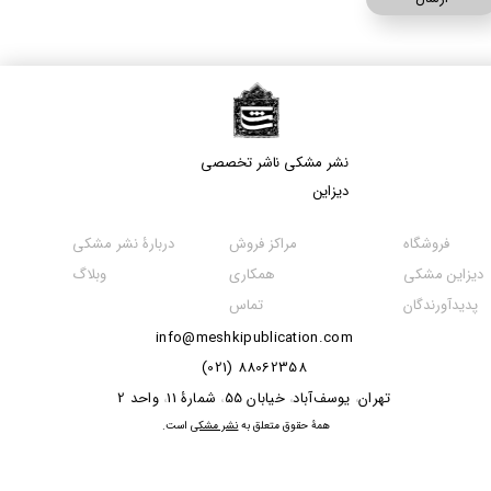
نشر مشکی​​​​​​​ ناشر تخصصی
دیزاین
مراکز فروش
فروشگاه
دربارۀ نشر مشکی
همکاری
دیزاین مشکی
وبلاگ
تماس
پدیدآورندگان
info@meshkipublication.com
88062358 (021)
​​​​​​تهران
یوسف‌آباد
خیابان 55
شمارۀ 11
واحد 2
،
،
،
،
​همۀ حقوق متعلق به
نشر مشکی
است.