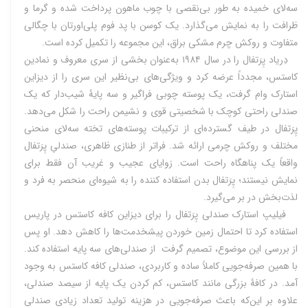
سه‌لای خمیده به طور بی‌نقصی با چوب ماهون پرداخت شده و گرما و
ظرافت را به نمایش می‌گذارد. یک کوسن با پد فوم پلی‌اورتان با چگالی
متفاوت و روکش چرم مشکی براق، این مجموعه را تکمیل کرده است.
دِریاد پِرَتفال را در سال ۱۹۸۴ به‌عنوان بخشی از سری معروف و نمادین
کاستس، مجدداً عرضه کرد و ویژگی‌های بی‌نظیر این سری را از دیزاین
استارک وام گرفت، یک پوسته چوبی فراگیر و سه پایۀ شیب‌دار که یک
صندلی راحتی کوچک با شخصیتی قوی و نشیمن راحت را شکل می‌دهد.
پِرَتفال در طیف گسترده‌ای از ترکیبات پوسته‌های تخته سه‌لای منحنی
مختلف و روکش چرمی ارائه ‌شد. فراتر از طنازی ظاهری، صندلیِ پِرَتفال
واقعاً یک پناهگاه راحت است. زوایای عجیب و غریب آن فقط برای
نمایش نیستند؛ پِرَتفال بدن استفاده کننده را به شیوه‌ای منحصر به فرد و
لذت‌بخش در بر می‌گیرد.
فیلیپ استارک صندلی پِرَتفال را برای دیزاین کافه کاستس در پاریس
استفاده کرد تا احتمال زمین خوردن پیشخدمت‌ها را کاهش دهد. او پس
از بررسی این موضوع، تصمیم گرفت از صندلی‌های سه پایه استفاده کند.
با همین صرفه‌جویی کاملاً ساده و کاربردی، صندلی کافه کاستس به وجود
آمد. در کافۀ بزرگی مانند کاستس، کم کردن یک پایه از سیصد صندلی،
علاوه بر این‌که باعث صرفه‌جویی در هزینه تولید تعداد زیادی صندلی