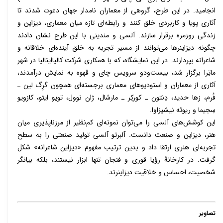
انجامید. در این طرح، گروهی از معماران نامدار جهان دعوت شدند تا
آثاری پویا و کاربردی خلق کنند و رابطه‌ای تازه میان معماری، دیزاین و
زندگی روزمره برقرار سازند. آلسی و مندینی با این طرح نشان دادند
چگونه دیزاینرها می‌توانند از مسیر تجربه به خلق آینده‌ای خلاقانه و
شاعرانه بپردازند. در این نمایشگاه، که با همکاری شرکت کالیاایتالیا در شهر
ماتِرا برگزار شد، بیست‌ودو سرویس چای و قهوه به نمایش درآمدند،
آثاری از معماران و استودیوهای معماری برجسته‌ای همچون گرِگ لین ـ
فُرم، زها حدید، دِنتون ـ کورکِر ـ مارشال، ژان نوول، تویو ایتو، کازویو
سِجیما و ریوئه نیشیزاوا.
این کوشش‌های آلسی را می‌توان نمونه‌ای کم‌نظیر از مرزناپذیری میان
هنر، دیزاین و صنعت دانست. آلبرتو آلسی تولید صنعتی را به سطح
تجربه‌ای هنری ارتقا داد و بدین ترتیب مفهوم «دیزاین شاعرانه» شکل
گرفت. در کارخانۀ رؤیا قوری و فنجان تنها ابزار نیستند، بلکه بیانگر
شخصیت، احساس و خلاقیت دیزاینرند.
تصاویر