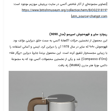
[تصاویر مجموعه‌ای از آثار شاخص آلسی در سایت بریتیش میوزیم موجود است:
https://www.britishmuseum.org/collection/term/BIOG231819?
]
utm_source=chatgpt.com
ریچارد ساپر و قهوه‌جوش اسپرسو (مدل
9090)
این محصول از نخستین حرکات آگاهانۀ آلسی به سمت خلق دیزاینی مؤلف بود.
قهوه‌جوش
۹۰۹۰
که ساپر در سال 1978 آن را دیزاین کرد، ایمنی و آسانیِ استفاده
را
با زیبایی مجسمه‌وار تلفیق کرده است. این محصول برندۀ جایزۀ دیزاین «پرگار طلا»
(
Compasso d'Oro
) شد و یکی از نخستین محصولات آلسی بود که به مجموعۀ
دائمی موزۀ هنر مدرن (
MoMA
)
راه یافت.