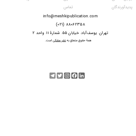
تماس
پدیدآورندگان
info@meshkipublication.com
88062358 (021)
​​​​​​تهران
یوسف‌آباد
خیابان 55
شمارۀ 11
واحد 2
،
،
،
،
​همۀ حقوق متعلق به
نشر مشکی
است.
Telegram
Twitter
Instagram
Facebook
LinkedIn