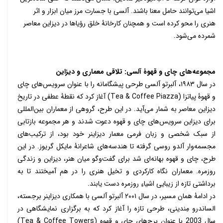
اشیا می‌توانند حامل معنا باشند. آلسی با جسارت مرز میان ابزار و اثر
هنری را محو کرده است و همچنان کارخانۀ خلق رؤیاها در دیزاین معاصر
شمرده می‌شود.
مجموعه‌های چای و قهوۀ آلسی: تلاقی معماری و دیزاین
در سال
۱۹۸۳
، آلبرتو آلسی طرحی پیشگامانه را با عنوان
سرویس‌های چای
و قهوۀ پیاتزا (
Tea & Coffee Piazza
)
آغاز کرد
که نقطۀ عطفی در تاریخ
دیزاین معاصر به شمار می‌آید. در این طرح، گروهی از معماران بین‌المللی
برای دیزاین سرویس‌های چای و قهوه دعوت شدند و هر مجموعه بازتابی
از سبک شخصی و زبان فرمی معمار دیزاینر خود بود، از ترکیب‌های
مجسمه‌وار آلدو روسی گرفته تا هندسه‌های شاعرانۀ مایکل گریوز.
در این
طرح، چای و قهوه بهانه‌ای شد برای گفت‌وگو میان هنر، دیزاین و زندگی
روزمره. معماران نگاه کارکردی و تخیل هنری را در هم آمیختند تا به
برداشتی تازه از زیبایی اشیاءِ روزمره دست یابند.
در ادامۀ همان مسیر، در سال
۲۰۰۱
آلبرتو آلسی با همکاری دیزاینر برجسته،
الساندرو مِندینی، طرحی تازه را آغاز کرد که به برگزاری نمایشگاهی در
سال 2003 با عنوان
برج‌های چای و قهوه (
Tea & Coffee Towers
)