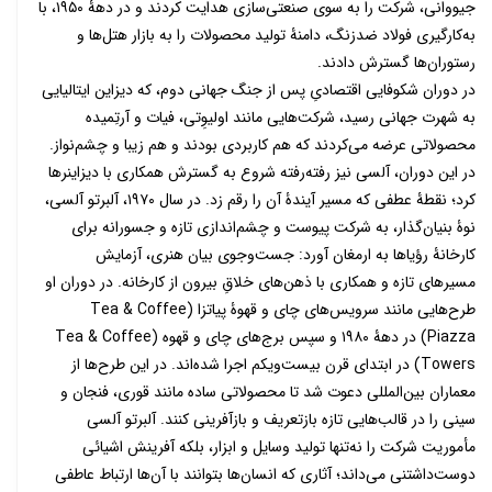
جیووانی، شرکت را به سوی صنعتی‌سازی هدایت کردند و در دهۀ
۱۹۵۰،
با
به‌کارگیری فولاد ضدزنگ، دامنۀ تولید محصولات را به بازار هتل‌ها و
رستوران‌ها گسترش دادند.
در دوران شکوفایی اقتصادیِ پس از جنگ جهانی دوم، که دیزاین ایتالیایی
به شهرت جهانی رسید، شرکت‌هایی مانند اولیوِتی، فیات و آرتِمیده
محصولاتی عرضه می‌کردند که هم کاربردی بودند و هم زیبا و چشم‌نواز.
در ا
ین دوران، آلسی نیز رفته‌رفته شروع به گسترش همکاری با دیزاینرها
کرد؛ نقطۀ عطفی که مسیر آیندۀ آن را رقم زد. در سال
۱۹۷۰
، آلبرتو آلسی،
نوۀ بنیان‌گذار، به شرکت پیوست و چشم‌اندازی تازه و جسورانه برای
کارخانۀ رؤیاها به ارمغان آورد: جست‌وجوی بیان هنری، آزمایش
مسیرهای تازه و همکاری با ذهن‌های خلاقِ بیرون از کارخانه.
در دوران او
طرح‌هایی مانند سرویس‌های چای و قهوۀ پیاتزا (
Tea & Coffee
Piazza
)
در دهۀ
۱۹۸۰
و سپس برج‌های چای و قهوه (
Tea & Coffee
Towers
)
در ابتدای قرن بیست‌ویکم اجرا شده‌اند. در این طرح‌ها از
معماران بین‌المللی دعوت شد تا محصولاتی ساده مانند قوری، فنجان و
سینی را در قالب‌هایی تازه بازتعریف و بازآفرینی کنند
. آلبرتو آلسی
مأموریت شرکت را نه‌تنها تولید وسایل و ابزار، بلکه آفرینش اشیائی
دوست‌داشتنی می‌داند؛ آثاری که انسان‌ها بتوانند با آن‌ها ارتباط عاطفی