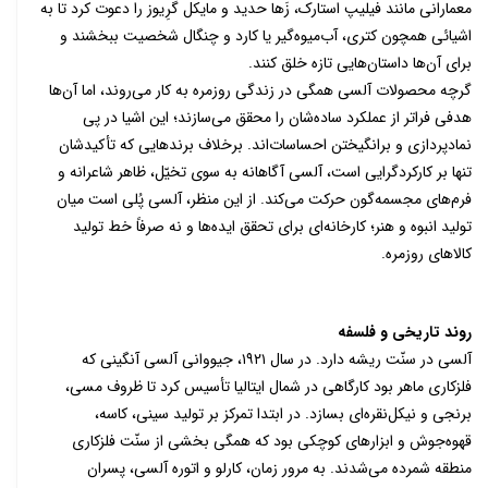
معمارانی مانند فیلیپ استارک، زَها حدید و مایکل گرِیوز را دعوت کرد تا به
اشیائی همچون کتری، آب‌میوه‌گیر یا کارد و چنگال شخصیت ببخشند و
برای آن‌ها داستان‌هایی تازه خلق کنند.
گرچه محصولات آلسی همگی در زندگی روزمره به کار می‌روند، اما آن‌ها
هدفی فراتر از عملکرد ساده‌شان را محقق می‌سازند؛ این اشیا در پی
نمادپردازی و برانگیختن احساسات
‌اند. بر
خلاف برندهایی که تأکیدشان
تنها بر کارکردگرایی است، آلسی آگاهانه به سوی تخیّل، ظاهر شاعرانه و
فرم‌های مجسمه‌گون حرکت می‌کند. از این منظر، آلسی پُلی است میان
تولید انبوه و هنر؛ کارخانه‌ای برای تحقق ایده‌ها و نه صرفاً خط تولید
کالاهای روزمره.
روند تاریخی و فلسفه
آلسی در سنّت ریشه دارد. در سال
۱۹۲۱
، جیووانی آلسی آنگینی که
فلزکاری ماهر بود کارگاهی در شمال ایتالیا تأسیس کرد تا ظروف مسی،
برنجی و نیکل‌نقره‌ای بسازد
. در
ابتدا تمرکز بر تولید سینی، کاسه،
قهوه‌جوش و ابزارهای کوچکی بود که همگی بخشی از سنّت فلزکاری
منطقه شمرده می‌شدند.
به مرور زمان، کارلو و اتوره آلسی، پسران