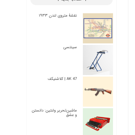
نقشۀ متروی لندن ۱۹۳۳
سینتسی
AK 47 | کلاشنیکف
ماشین‌تحریر ولنتین: دانستن
و عشق