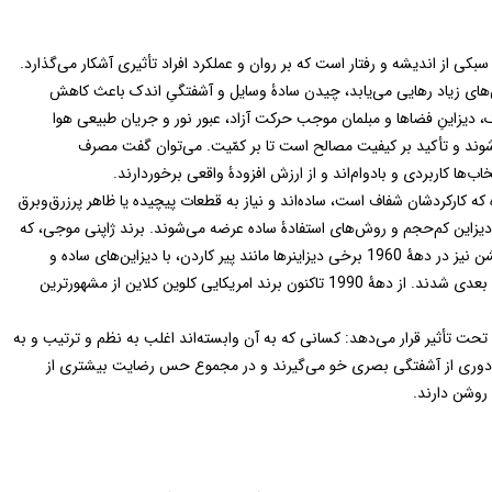
 از اندیشه و رفتار است که بر روان و عملکرد افراد تأثیری آشکار می‌گذارد.
ش‌های زیاد رهایی می‌یابد، چیدن سادۀ وسایل و آشفتگیِ اندک باعث کاهش
، دیزاینِ فضاها و مبلمان موجب حرکت آزاد، عبور نور و جریان طبیعی هوا
‌شوند و تأکید بر کیفیت مصالح است تا بر کمّیت. می‌توان گفت مصرف
‌ها کاربردی و بادوام‌اند و از ارزش افزودۀ واقعی برخوردارند.
که کارکردشان شفاف است، ساده‌اند و نیاز به قطعات پیچیده یا ظاهر پرزرق‌وبرق
 با دیزاین کم‌حجم و روش‌های استفادۀ ساده عرضه می‌شوند. برند ژاپنی موجی، که
از دهۀ 1980 آغاز به کار کرد، چنین رویکردی دارد. در حوزۀ فشن نیز در دهۀ 1960 برخی دیزاینرها مانند پیر کاردن، با دیزاین‌های ساده و
ساختارشکن و فوتوریستی، زمینه‌ساز گرایش‌های مینیمالیستی بعدی شدند. از دهۀ 1990 تاکنون برند امریکایی کلوین کلاین از مشهورترین
حت تأثیر قرار می‌دهد: کسانی که به آن وابسته‌اند اغلب به نظم و ترتیب و به
 به دوری از آشفتگی بصری خو می‌گیرند و در مجموع حس رضایت بیشتری از
روشن دارند.