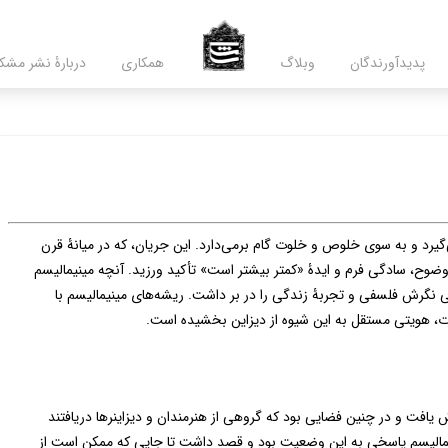
پدید‌آورندگان
وبلاگ
همکاری
دربارۀ نشر مشک
‌گیرد و به سوی خلوص و خلوت گام برمی‌دارد. این جریان، که در میانۀ قرن
وح، سادگی فرم و ایدۀ «کمتر بیشتر است» تأکید ورزید. آنچه مینیمالیسم
نوعی نگرش فلسفی و تجربۀ زندگی را در بر داشت. ریشه‌های مینیمالیسم با
وت، هویتی مستقل به این شیوه از دیزاین بخشیده است.
فت و در چنین فضایی بود که گروهی از هنرمندان و دیزاینرها دریافتند
مینیمالیسم پاسخی به این وضعیت بود و قصد داشت تا جایی که ممکن است از