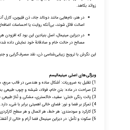
زوائد بکاهد.
در هنر، نام‌هایی مانند دونالد جاد، دَن فلِیوین، کارل 
اصالت قائل شوند، بی‌آنکه روایت یا احساسات اضافه‌ای
در دیزاین مینیمال، اصل بنیادین این بود که افزودن هر
مصالح در حالت خام و صادقانۀ خود نمایش داده شدن
این نگرش با ترویج زیبایی‌شناسی ذن، نقد مصرف‌گرایی و جنب
ویژگی‌های اصلی مینیمالیسم
1) تقلیل به ضروریات:
اَشکال ساده و هندسی در قالب مربع، 
2) صراحت در ماده:
بتنِ خام، فولاد، شیشه و چوب طبیعی بد
3) پالت رنگی خنثی:
سفید، خاکستری، مشکی و تُناژ طبیعی چ
4) تمرکز بر فضا و نور: فضای خالی اهمیتی برابر با شیء دارد. نور و سایه بخش جدایی‌ناپذیر دیزاین هستند.
5) کارکرد و سودمندی: هر خط، هر اتصال و هر سطح کارکردی آشکار دارد. دیزاین اغلب ماژولار و انعطاف‌پذیر است.
6) سکوت و تأمل: در دیزاین مینیمال فضا آرام و خالی از آشفتگی بصری است تا امکان اندیشیدن و تمرکز فراهم شود.