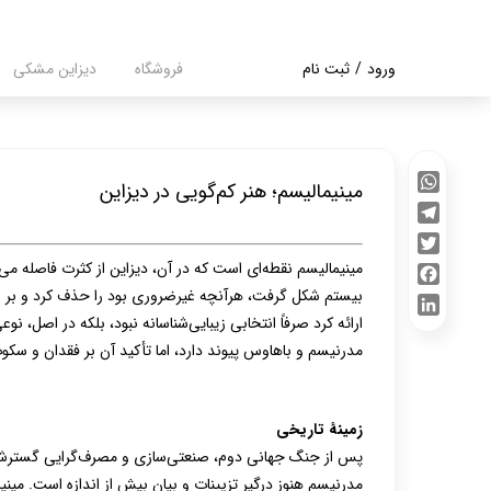
ورود
/
ثبت نام
فروشگاه
دیزاین مشکی
حساب کاربری من
تغییر گذر واژه
مینیمالیسم؛ هنر کم‌گویی در دیزاین
سفارشات
WhatsApp
Telegram
خروج از حساب
Twitter
کاربری
مینیمالیسم نقطه‌ای است که در آن، دیزاین از کثرت فاصله می
بیستم شکل گرفت، هرآنچه غیرضروری بود را حذف کرد و بر وض
Facebook
ارائه کرد صرفاً انتخابی زیبایی‌شناسانه نبود، بلکه در اصل، 
LinkedIn
مدرنیسم و باهاوس پیوند دارد، اما تأکید آن بر فقدان و سک
زمینۀ تاریخی
پس از جنگ جهانی دوم، صنعتی‌سازی و مصرف‌گرایی گسترش یا
مدرنیسم هنوز درگیر تزیینات و بیان‌ِ بیش از اندازه است. 