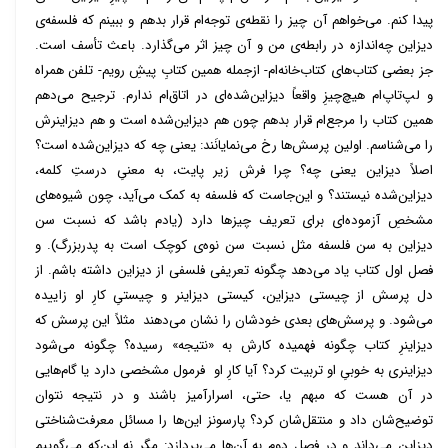
پیدا کنم. می‌خواهم آن چیز را نقطه‌ی توجه‌ام قرار بدهم و ببینم که فلسفه‌ی
دیزاین چه‌اندازه در رابطه‌ی من و آن چیز اثر می‌گذارد. باعث تأسف است.
جز بعضی کتاب‌های کتاب‌خانه‌ام- ازجمله همین کتابِ پیشِ رویم- تلفن همراه
و لپ‌تاپ‌ام هیچ‌چیزِ واقعاً دیزاین‌شده‌ای در اتاق‌ام ندارم. ترجیح می‌دهم
همین کتاب را مرجع‌ام قرار بدهم چون هم دیزاین‌شده است و هم دیزاینرش
را می‌شناسم. اولین پرسش‌ها رخ می‌نمایانَند: یعنی چه که دیزاین‌شده است؟
اصلاً دیزاین یعنی چه؟ چرا فرش زیر پایت، به معنیِ درستِ کلمه،
دیزاین‌شده نیستند؟ و این‌جاست که فلسفه به کمک می‌آید، چون شیوه‌های
مشخصِ آزموده‌ای برای تعریف چیزها دارد (یادم باشد که نسبت سن
دیزاین به سن فلسفه مثل نسبت سن نوه‌ی کوچک است به پدربزرگ). و
فصل اول کتاب یاد می‌دهد چگونه تعریفی فلسفی از دیزاین داشته باشم. از
دل پرسش از چیستی دیزاین، کیستی دیزاینر و چیستیِ کارِ او زاییده
می‌شود. و پرسش‌های بعدی خودشان را نشان می‌دهند مثلاً این پرسش که
دیزاینرِ کتاب چگونه فهمیده کارش به «نتیجه» رسیده؟ چگونه می‌شود
دیزاینری به خوبیِ او تربیت کرد؟ آیا کارِ او فرمول مشخصی دارد یا گام‌هایی
در آن هست که مبهم یا، حتی، اسرارآمیز باشند و در نتیجه نتوان
توضیح‌شان داد و منتقل‌شان کرد؟ پارسونز این‌ها را مسائل معرفت‌شناختی
دیزاین می‌داند و در فصل دوم به آن‌ها می‌پردازد: مگر نه این‌که می‌گوییم