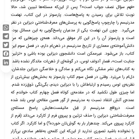
«فهم سؤال نصف جواب است»؟ پس از این‌که مسئله‌ها تبیین شد، حالا
نوبتِ تلاش برای رسیدن به پاسخ‌هاست. پارسونز در این کتاب، نهضت
مدرنیسم را چارچوبِ پاسخ‌گویی به پرسش‌های معرف‌شناختیِ دیزاین در نظر
می‌گیرد. چون این نهضت یکی از مدعیان پاسخ‌گویی به این مسائل بوده
WhatsApp
است و پارسونز آن را در این کار موفق می‌داند. همه‌ی چیزهایی که منِ
Telegram
دانش‌آموخته‌ی معماری از تاریخ مدرنیسم در ذهن‌ام دارم، در فصل سوم این
Twitter
کتاب، باز می‌شود. غیرممکن است دانشجوی دیزاین بوده باشی و «تزئین
Facebook
جنایت است»، قصارِ آدولف لوس، در گوشه‌ای از ذهن‌ات ماندگار نشده باشد.
LinkedIn
به کتاب‌های نشر مشکی نگاه می‌کنم و سادگی و خلاصگیِ دیزاین جلدشان،
دل‌ام را می‌بَرد. وقتی در فصل سوم کتابِ پارسونز به بخش‌های بیش‌تری از
نظریه‌ی لوس رسیدم و ارتباط‌اش را با دیزاین دیدم، بگی‌نگی ذوق‌زده شدم.
اما چیزی طول نکشید که در مقدمه‌ی کوتاه فصل چهارم کتاب خواندم که
عمده‌ی آتشِ انتقاد نسبت به مدرنیسم از گور همین مقاله‌ی لوس بلند شده
است. درواقع مدرنیسم از قِبل مانیفست‌هایش پاسخِ مسئله‌ی
معرفت‌شناختی دیزاین را حذف تزئین و پیرویِ فرم از کارکرد می‌داند (فرم از
کارکرد پیروی می‌کند. چندهزار بار به گوش‌ِتان خورده؟) و اما کارکرد. اگر کتاب
را نخوانده باشید تصوری ندارید از این‌که این کلمه‌ی به‌ظاهر ساده‌ی بی‌آزار
قرار است در فصل پنجم کتاب چه دماری از چشم و ذهن خواننده درآورَد.