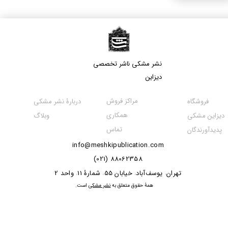
نشر مشکی​​​​​​​ ناشر تخصصی
دیزاین
مراکز فروش
فروشگاه
دربارۀ نشر مشکی
همکاری
دیزاین مشکی
وبلاگ
تماس
پدیدآورندگان
info@meshkipublication.com
88062358 (021)
​​​​​​تهران
یوسف‌آباد
خیابان 55
شمارۀ 11
واحد 2
،
،
،
،
​همۀ حقوق متعلق به
نشر مشکی
است.