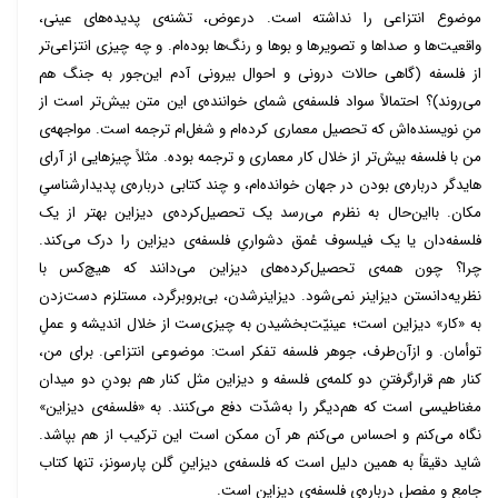
موضوع انتزاعی را نداشته است. درعوض، تشنه‌ی پدیده‌های عینی،
واقعیت‌ها و صداها و تصویرها و بوها و رنگ‌ها بوده‌ام. و چه چیزی انتزاعی‌تر
از فلسفه (گاهی حالات درونی و احوال بیرونی آدم این‌جور به جنگ هم
می‌روند)؟ احتمالاً سواد فلسفه‌ی شمای خواننده‌ی این متن بیش‌تر است از
منِ نویسنده‌اش که تحصیل معماری کرده‌ام و شغل‌ام ترجمه است. مواجهه‌ی
من با فلسفه بیش‌تر از خلال کار معماری و ترجمه بوده. مثلاً چیزهایی از آرای
هایدگر درباره‌ی بودن در جهان خوانده‌ام، و چند کتابی درباره‌ی پدیدارشناسیِ
مکان. بااین‌حال به نظرم می‌رسد یک تحصیل‌کرده‌ی دیزاین بهتر از یک
فلسفه‌دان یا یک فیلسوف عُمق دشواریِ فلسفه‌ی دیزاین را درک می‌کند.
چرا؟ چون همه‌ی تحصیل‌کرده‌های دیزاین می‌دانند که هیچ‌کس با
نظریه‌‌دانستن دیزاینر نمی‌شود. دیزاینرشدن، بی‌بروبرگرد، مستلزم دست‌زدن
به «کار» دیزاین است؛ عینیّت‌بخشیدن به چیزی‌ست از خلال اندیشه و عملِ
توأمان. و ازآن‌طرف، جوهر فلسفه تفکر است: موضوعی انتزاعی. برای من،
کنار هم قرارگرفتنِ دو کلمه‌ی فلسفه و دیزاین مثل کنار هم بودنِ دو میدان
مغناطیسی‌ است که هم‌دیگر را به‌شدّت دفع می‌کنند. به «فلسفه‌ی دیزاین»
نگاه می‌کنم و احساس می‌کنم هر آن ممکن است این ترکیب از هم بپاشد.
شاید دقیقاً به همین دلیل است که فلسفه‌ی دیزاینِ گلن پارسونز، تنها کتاب
جامع و مفصل درباره‌ی فلسفه‌ی دیزاین است.