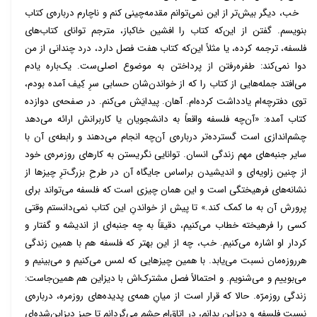
خب، دیگر بیش‌تر از این نمی‌توانم مقدمه‌چینی کنم و ناچارم درباره‌ی کتاب
بنویسم. گفتن از این‌که کتاب را افشین خاکباز، مترجم توانای کتاب‌های
فلسفه، ترجمه کرده، یا مثلاً این‌که کتاب هفت فصل دارد، درد چندانی از من
دوا نمی‌کند: طفره‌رفتن از پرداختن به موضوع اصلی‌ست. یک‌باره یادم
می‌افتد جمله‌هایی از کتاب را که از خواندن‌شان حسابی سرِ کِیف آمده بودم،
توی دفترچه‌ام یادداشت کرده‌ام. آهان. پیدایَش می‌کنم. در صفحه‌ی دوازده
کتاب آمده: «آن‌چه فلسفه واقعاً به دانشجویان یا کاربرانش ارائه می‌دهد
چشم‌اندازی ا‌ست گسترده‌تر درباره‌ی آن‌چه انجام می‌دهند و رابطه‌ی آن با
سایر جنبه‌های مهم زندگی انسان. توانایی نگریستن به کارهای روزمره‌ی خود
از چنین زاویه‌ای و اندیشیدن براساس جایگاه آن در طرحِ بزرگ‌ترِ چیزها از
نشانه‌های فرهیختگی است و این همان چیزی است که فلسفه می‌تواند برای
پرورش آن به ما کمک کند.» تا پیش از خواندنِ این کتاب نمی‌دانستم وقتی
کسی را فرهیخته خطاب می‌کنیم، دقیقاً به چه جنبه‌ای از اندیشه و گفتار و
کردار او اشاره می‌کنیم. خب، چه از این بهتر که فلسفه هم با همین زندگی
هرروزه‌مان نسبت می‌یابد. با همین چیزهایی که لمس می‌کنیم و می‌بینیم و
می‌بوییم و می‌شنویم. و احتمالاً فصل مشترک‌اش با دیزاین هم همین‌جاست:
زندگی روزمرّه. حالا که قرار است از میانِ همه‌ی پدیده‌های روزمره، درباره‌ی
نسبت فلسفه و دیزاین بدانم، در اتاق‌ام چشم می‌گردانم تا چیزِ دیزاین‌شده‌ای