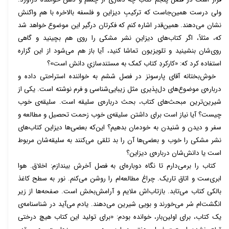
ولی درست همین‌جاست که ترکیبِ دیزاین و فلسفه بالاخره با هم واکنش
نشان می‌دهند. همین‌قدر اشاره کنم که فکرتان درگیر این موضوع خواهد شد
که، مثلاً، اگر کتاب‌های دیزاینِ نشر مشکی را روی هم بچینید و گاهی
روی‌شان بنشینید و تلویزیون تماشا کنید، آیا باز هم می‌شود از این گزاره
استفاده کرد که: «کارکردِ کتاب کمک به مستندسازیِ دانش است»؟
خوش‌بختانه آقای پارسونز در فصل ششم به خواننده استراحتی داده و
درباره‌ی موضوع‌های دل‌پذیری مثل زیبایی‌شناسی و فرم نوشته است. یکی از
شیرین‌ترین مبحث‌های کتاب، بحث درباره‌ی سلیقه است. سلیقه‌ی خوب
چیست؟ آیا نیاز است برای داشتن سلیقه‌ی خوب زحمت تحصیل و مطالعه و
سفر و دیدن و شنیدن به خودمان بدهیم؟ این‌که بعضی‌ها دیزاین کتاب‌های
نشر مشکی را خوب و بعضی‌ها آن را بد تلقی می‌کنند به سلیقه‌شان مربوط
است یا دانش‌شان درباره‌ی دیزاین؟
کتاب را برمی‌دارم تا نگاه دوباره‌ای به فصل آخرش بیندازم: اخلاق. هوا
ابری‌ست و اتاق تاریک. چراغ مطالعه‌ام را روشن می‌کنم. نور به سطح کاغذ
بالکی کتاب می‌تابد. بازتاب‌اش ملایم و آرامش‌بخش است. صفحه‌ها از زیر
انگشت‌ام سُر می‌خورند و بویی شیرین می‌دهند. یادم می‌آید در شناسنامه‌ی
یک کتاب، برای اولین‌بار، خوانده بودم: «برای تولید این کتاب هیچ درختی