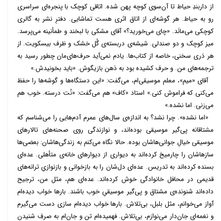
از داربندِ حیاط تا آن‌سوی کوچه پهن شده. اتاقی کوچک با پنجره‌ای سراسری
رو به حیاط. هر گوشه‌ای از اتاق اثری هست تماشایی. دفترِ نشر به گالری
کوچکی می‌مانَد. «چای می‌خورید؟» آقای مشکی با لبخند و طمأنینه می‌پرسد.
میز کوچک و دو صندلی. شیشه‌ی دربسته‌ی گُل خشک و ظرف بیسکویت. از
هر دَری سخنی، خاصه از کتاب‌ها. یادم نمی‌آید حرف‌های‌مان چطور رسید به
ترجمه‌های من. و حرف کشیده بود به ذهن بازیگوش. «باید بخونیدش.»
آقای «میم»، معلم موسیقی‌ام، می‌گفت: «این دستگاه‌ها و گوشه‌ها را حفظ
می‌کنی که فراموش کنی.» استاد «کاف» هم می‌گفت: «نُت درسته. خوب هم
می‌زنی. اما نشده.»
«اما نشده». چرا نشد؟ به اندازه‌ی سال‌های عمرم آدم‌هایی را می‌شناسم که
مشتاقانه پی‌گیر موسیقی بوده‌اند، و نوازندگی روی صحنه‌های تالارهای
موسیقی خیالِ جوانی‌هاشان بوده. حالا نگاه می‌کنم به زندگی‌هاشان: بعضی‌ها
سازهاشان را چارمیخ کرده‌اند به دیواری از دیوارهای خانه‌ی متأهلی. عده‌ای
بسنده کرده‌اند به تدریس. عده‌ای دل‌شان را به بازخوانی و بازنوازیِ ترانه‌های
قدیمی در محافل خانوادگی خوش کرده‌اند. عده‌ای هم، مثل من، ترجیح
داده‌اند شنونده‌ی مشتاق و پی‌گیر موسیقیِ خوب باشند. بارها خواب دیده‌ام
آواز می‌خوانم، مثل بلبل، بی‌تلاش. بارها خواب دیده‌ام سازی دست می‌گیرم
و نغمه‌ای جان‌دار می‌نوازم، بی‌تلاش. فهمیده‌ام تن و جان‌ام به صرفِ شنیدن