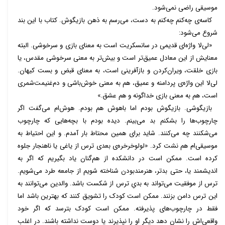
موسیقی راضی نمی‌شود.
کاسه‌ی چه‌کنم چه‌کنم به دست، می‌رسم به ذهن بازیگوش. کتاب با این بند
شروع می‌شود:
«لی‌لا واژه‌ای قدیمی در سانسکریت است به معنای بازی و سرخوشی. البته
معنایش از این معادل عمیق‌تر است و بیش‌تر به معنی سرخوشی مقدس، یا
بازی خلقت، ویران‌کردن و بازآفرینی است، به معنای قبض و بست کیهان.
لی‌لا این واژه‌ی پردامنه و عمیق، هم به معنی خوش‌باشی و دم‌غنیمت‌شمری
است، هم به معنی بازی خداگونه و هم عشق.»
بازیگوشی. بازیگوش بودم اما باهوش هم بودم. هوش‌ام می‌گفت اگر
چارچوب‌ها را بشکنم بد می‌بینم. دیده بودم با بچه‌هایی که چارچوب
می‌شکنند چه می‌کنند. شاید برای همین محتاط بار آمدم. و این احتیاط به
موسیقی‌ام هم نشت کرد. «لولوخرخره‌ی بعدی ترس از یاغی یا ناهنجار جلوه
کرده است. ممکن است در دانشکده از هم‌گنان یاد بگیریم که اگر به
اندیشمند یا، حتی بدتر، هنرمندبودن شناخته شویم از جامعه طرد می‌شویم.
ترس از موفقیت می‌تواند به بدیِ ترس از شکست باشد. والدین می‌توانند به
این ترس دامن بزنند. ممکن است کودک را تشویق کنند که بهترین باشد اما
فقط در چارچوب‌های پذیرفته. ممکن است کودک بترسد که اگر خود
واقعی‌اش را نشان دهد دیگر او را نپذیرند یا دوست نداشته باشند. در اغلب