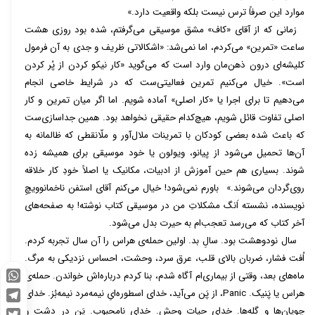
موارد این صرفاً ترس نیست بلکه واقعیت دارد.»
زمانی که از آقای «کاف» مشق موسیقی می‌گرفتم، شده بود روزی هشت
ساعت «تمرین» می‌کردم، اما نمی‌شد: «اشکالاتی ظریف و جدی به آن فرمول
کلیشه‌ای درون ذهن‌مان وارد است که می‌گوید «کار نیکو کردن از پُر کردن
است». خیال می‌کنیم تمرین فعالیتی‌ست که در شرایط خاصی انجام
می‌دهیم تا برای اجرا یا «کار اصلی» آماده شویم. اما اگر میان تمرین و کار
اصلی تفاوت قائل شویم، هیچ‌کدام حقیقی نخواهد بود. همین جداسازی‌ست
که باعث شده بعضی کودکان با تمرینات ملال‌آور و ملّانقطی که ظالمانه به
آن‌ها تحمیل می‌شود از پیانو، ویولون یا خود موسیقی برای همیشه زده
شوند. بسیاری هم حین آموزش از ادبیات، مکانیک یا اصلاً خودِ کار خلاقه
روی‌گردان می‌شوند.» باورم نمی‌شود! خیال می‌کنم آقای استفن ناخمانوویچِ
نویسنده، نشسته اَنگ مشکلاتِ من در موسیقی کتاب نوشته! به صفحه‌های
آخر کتاب که می‌رسد تعجب‌ام به حیرت بدل می‌شود.
سال نودوهشت بود. سالِ بد. اولین حمله‌ی هراس را آن سال تجربه کردم.
اُفت فشار، ضربان بالای قلب، عرق سرد، وحشت، احساس نزدیکی به مرگ.
ماه‌های بعد، وقتی از بیماری‌ام آگاه شدم، بنا کردم درباره‌اش خواندن. حمله‌ی
WhatsApp
هراس یا پَنیک. Panic، از پَن می‌آید، خدای اسطوره‌ایِ نیمه‌مرد نیمه‌بُز. خدای
Telegram
چوپان‌ها و گله‌ها. خدای حیات وحش. خدای نامحبوب. پَن در دشت و