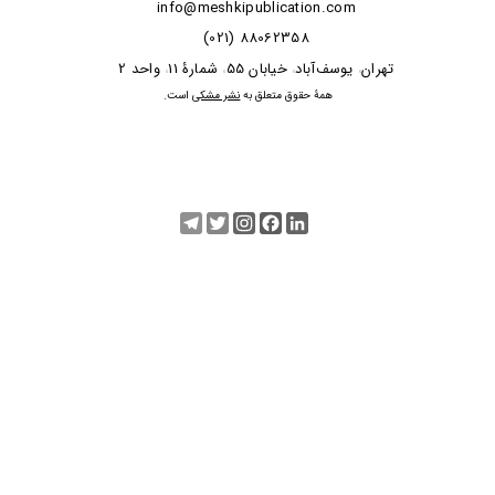
info@meshkipublication.com
88062358 (021)
​​​​​​تهران
یوسف‌آباد
خیابان 55
شمارۀ 11
واحد 2
،
،
،
،
​همۀ حقوق متعلق به
نشر مشکی
است.
Telegram
Twitter
Instagram
Facebook
LinkedIn