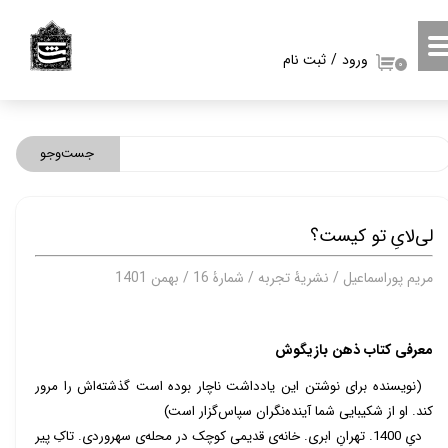
حساب کاربری من
ورود
/
ثبت نام
۰
تغییر گذر واژه
سفارشات
جست‌وجو
خروج از حساب کاربری
لی‌لایِ تو کیست؟
مریم پوراسماعیل / نشریۀ تجربه / شمارۀ 16 / بهمن 1401
معرفی کتاب ذهن بازیگوش
(نویسنده برای نوشتن این یادداشت ناچار بوده است گذشته‌اش را مرور
کند. او از شکیبایی شما آینده‌‌نگران سپاس‌گزار است)
دیِ 1400. تهرانِ ابری. خانه‌ی قدیمی کوچک در محله‌ی سهروردی. تاکِ پیر