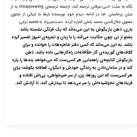
نگاه به سنّت ادبی-عرفانی ترجمه کند؛ ازجمله ترجمه‌ی Disappearing به از
میان برخاستن. اما در ادامه دیدم خودِ نویسنده بارها به ابیاتی از مثنوی
معنوی جلال‌الدین محمد بلخی اشاره کرده. دست‌مریزاد به فاطمه ترابی.
باری، ذهن بازیگوش به این می
مانَد که یک فرَنگی نشسته باشد
بشنو از نی چون حکایت می
کند را با زبان و تجربه
ی امروز تفسیر کرده
باشد. به این می
مانَد که کسی دفتر خاطره
هات را خوانده و برای
کلاف
های گوریده
ی کار خلّاقانه
ات راه
کارهایی داده باشد. ذهن
بازیگوش کتابچه
ی راهنمایی هر کسی
ست که می
خواهد بندها را پاره
کند و در سامان
دادن به زندگی خودش و دیگران، فعالانه بکوشد؛ برای
هر کسی
ست که این روزها، پَن، از سر خیرخواهی، پی
اش افتاده و
فریادهای نخراشیده
اش را سر می
دهد تا بیدارش کند، تا آزادش کند.