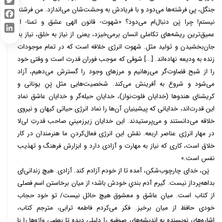
جنگل، پیِ فرشته‌ها می‌دود و با فریادش به وحشت‌شان می‌اندازد. من فرشته
Twitter
نیستم! چرا پَن دنبال‌ام می‌دود؟ «شهوت- قانون الهی عشق و تمنا- از
Facebook
عمیق‌ترین ریشه‌های تکاملی انسان برمی‌خیزد، یعنی از نیاز به خلق، نیاز به
LinkedIn
جان‌بخشیدن و تولید مثل. شهوت انرژی خلاقه است که در تمام موجودات
زنده به ودیعه نهاده‌اند. [...] شوقی که موجب فوران قدرت است و وقتی خود
را از شبح قضاوت‌گر می‌رهانیم و مرزهای وجود را گسترش می‌دهیم، آزاد
می‌شود و شروع به آفرینش می‌کند. شخصیت‌هایی مثل پَنِ یونانی و
کریشنای هندوها (خدایان فلوت‌نواز)، خدایان حیله‌گر و خدایان عاشق نمادِ
این قدرت‌اند، خدایانی که پیشینیان آن‌ها را نماد انرژی حیاتی کیهان و نیروی
خلاقه می‌دانستند و می‌پرستیدند. این خدایان زیرزمینیِ صاحب قدرتِ لی‌لا
در مهار انرژی عناصر اربعه. نقش این انرژی فعال‌کردنِ ما هنرمندان در کار
خلاق است، کاری که نیاز به مهارت و آزادی دارد و ابزارش فرهنگ و تهذیب
نفس است.»
پَن، خدای چارچوب‌شکن، آمده تا از خودم آزادم کند. آزادی. هیچ زندانی‌ای
بداهه‌پرداز نیست. گیرم آدم بندیِ خودش باشد؛ از میان برخاستن اسم فصلی
از کتاب است. میانِ عاشق و معشوق هیچ حائل نیست/ تو خود حجاب
خودی حافظ از میان برخیز. فکر می‌کردم فاطمه ترابی، مترجم کتاب،
اشاره‌های نویسنده به اندیشه‌های صوفیه را دلیلی دیده تا بعضی واژه‌ها را با