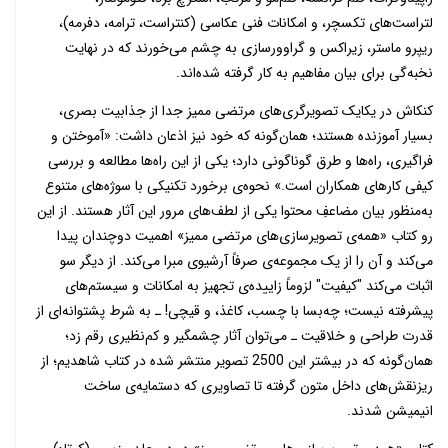
لتراست‌های تکسچر، و امکانات فنی عکاسی (کنتراست، ترامه، دفرمه)،
ریپرو ماستر، زیراکس و گراوورسازی به چشم می‌خورند که در نهایت
نخبه‌گی برای بیان مفاهیم به کار گرفته شده‌اند.
کنکاش در یکایک تصویرگری‌های مرتضی ممیز جدا از جذابیت بصری،
بسیار آموزنده هستند؛ همان‌گونه که خود نیز اذعان داشت: «آموختن و
فراگیری، راه‌ها و طرق گوناگونی دارد؛ یکی از این راه‌ها مطالعه و بررسی
کیفی کارهای همکاران است.» نحوه‌ی برخورد تکنیکی با سوژه‌های متنوع
به‌منظور بیان مضاعفِ محتوا یکی از لطف‌های مرور این آثار هستند. از این
رو کتاب «همه‌ی تصویرسازی‌های مرتضی ممیز» اهمیت دوچندان پیدا
می‌کند و آن را از یک مجموعه‌ی صرفاً آرشیوی مبرا می‌کند. از دیگر سو
اثبات می‌کند "کیفیت" لزوماً زاییده‌ی تجهیز به امکانات و سیستم‌های
پیشرفته نیست؛ چه‌بسا با چسب، کاغذ، و قیچی! ـ به شرط پشتوانه‌ای از
قدرت طراحی و خلاقیت ـ می‌توان آثار چشمگیر و کم‌نظیری رقم زد؛
همان‌گونه که در بیشتر این 2500 تصویر منتشر شده در کتاب شاهدیم؛ از
ریزنقش‌های داخل متون گرفته تا تصاویری که دستمایه‌ی ساخت
انیمیشن شدند.