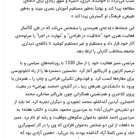
سبب می‌گردد تا خواننده، انرژی، انگیزه و شوق زیادی برای ادامه‌ی
مطالعه پیدا کند و نهایتاً به‌طور مستقیم آموزش بصری ببیند و به‌طور
طبیعی، فرهنگ او گسترش پیدا کند.»
این جمله‌ها دغدغه‌ی هنرمندی را مشخص می‌کند که در طی 50سال
فعالیت هنری خود "خلاقیت در طراحی" و "مهارت در اجرا" را سرلوحه‌ی
آثار خود قرار داد و مستقیم و غیر مستقیم کوشید تا ذائقه‌ی دیداری
جامعه‌ـ‌مخاطب آثارش را ارتقا دهد.
مرتضی ممیز فعالیت خود را از سال 1330 با روزنامه‌های سیاسی و با
ترسیم کارتون و کاریکاتور آغاز کرد. نخستین دستمزدها را از راه تابلونویسی
برای مغازه‌ها کسب کرد. و فوت‌و‌فن تکنیکیِ طراحی و چاپ را ـ همزمان با
ورود به دانشکده‌ی هنرهای زیبا ـ در آتلیه‌ی «محمد بهرامی» در معیت
پرویز کلانتری و هم‌نشینیِ همکارانی چون علی‌اکبر صادقی، محمد
احصایی، آیدین آغداشلو، محمد تجویدی و دیگران تجربه کرد. اما باید از
دو نشریه‌ی «ایران آباد» به سردبیری محمود عنایت و «کتاب هفته» به
سردبیری احمد شاملو، به‌عنوان سکوهای موفقیت و رشد او نام برد. ممیز
به دفعات از این دو شخص به‌عنوان افرادی که وی را در کار تصویرگریِ
جلد و متن کاملاً آزاد گذاشته بودند یاد می‌کرد: «همین آزادی بود که