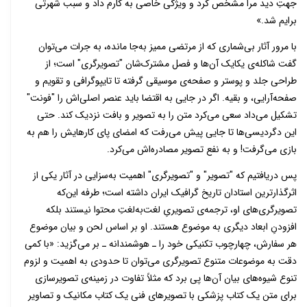
جهتِ دید مرا مشخص کرد و ویژگی خاصی به کارم داد و سبب شهرتی
برایم شد.»
با مرور آثار بی‌شماری که از مرتضی ممیز به‌جا مانده، به جرات می‌توان
گفت شاکله‌ی یکایک آن‌ها و فصل مشترک‌شان "تصویرگری" است؛ از
طراحی جلد و پوستر و صفحه‌ی موسیقی گرفته تا تایپوگرافی و تقویم و
صفحه‌آرایی، و بقیه. اگر در جایی به اقتضا باید عنصر اصلی‌اش را "فونت"
تشکیل می‌داد سعی می‌کرد متن را به تصویر‌ و بافت نزدیک کند. حتی
این دگردیسی‌ها تا جایی پیش می‌رفت که امضای پای کارهایش را هم به
بازی می‌گرفت! و به نفع تصویر مصادره‌اش می‌کرد.
پس دریافتیم که "تصویر" و "تصویرگری" اهمیت به‌سزایی در آثار یکی از
اثرگذارترین استادان تاریخ گرافیک ایران داشته است؛ طرفه این‌که
تصویرگری‌های او، ترجمه‌ی تصویریِ لغت‌به‌لغتِ محتوا نیستند بلکه
افزودنِ ابعاد دیگری به موضوع هستند. او بر اساس لحن و بیان موضوع
هر سفارش، چهارچوب تکنیکی خود را ـ هوشمندانه ـ بر می‌گزید: «با کمی
دقت به موضوعات متنوع تصویرگری می‌توان تا حدودی به اهمیت و لزوم
تنوع شیوه‌های بیان آن‌ها پی برد که مثلاً تفاوت در زمینه‌ی تصویرسازی‌
برای متن یک کتاب پزشکی با تصویرهای فنی یک کتاب مکانیک و تصاویر