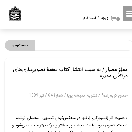
حساب کاربری من
ورود
/
ثبت نام
۰
تغییر گذر واژه
سفارشات
جست‌وجو
خروج از حساب کاربری
ممیّزِ مصوِّر / به سبب انتشار کتاب «همۀ تصویرسازی‌های
مرتضی ممیز»
حسن کریم‌زاده* / نشریۀ اندیشۀ پویا / شمارۀ 64 / تیر 1399
«اهمیت اثر [تصویرگری]، تنها در منعکس‌کردن تصویریِ محتوای نوشته
نیست. تصویر خوب باعث ایجاد باور بیشتر و درک بهتر مطلب می‌شود و