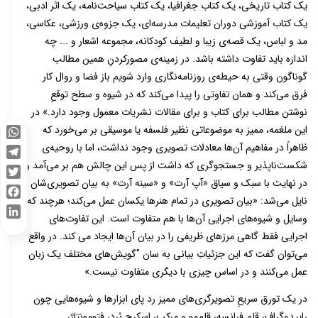
یک کتاب تاریخی، یک کتاب جغرافیا، یک کتاب سیاحت‌نامه، یک اثر ادبی،
یک کتاب آموزشی دوران تعلیمات مدرسه‌ای، یک جزوه‌ی ورزشی، عکاسی،
مد و لباس، یک قصه‌ی زیبا و لطیف کودکانه، مجموعه اشعار و ... چه
اندازه باید تفاوت داشته باشد. در زمینه‌ی مصورکردنِ همین مطالب
گوناگون وقتی به حیطه‌ی روزنامه‌نگاری وارد شویم باز فضا و روال کار
فرق می‌کند و همان تفاوتی را پیدا می‌کند که در شیوه‌ و سطح توقعِ
نوشتن مطالب برای کتاب و برای مقالات نشریات معمول وجود دارد.» در
این ملغمه، ممیز به موضوعاتی نظیر فلسفه یا موسیقی بر می‌خورد که
WhatsApp
ظاهراً در مفاهیم آن‌ها معادلات تصویری وجود نداشت، اما با روحیه‌ی
شکست‌ناپذیر و جستجوگری که داشت از پس این چالش هم بر می‌آمد و
Telegram
در نهایت با سبک و سیاق «آپ آرت» و «سینه آرت» به بیان تصویری‌شان
Twitter
نایل می‌شد: «بیان تصویری در تمام هنرها یکسان عمل می‌کند؛ هرچند که
Facebook
وسایل و شیوه‌های اجرایی آن‌ها با هم متفاوت است. این تفاوت‌های
LinkedIn
اجرایی فقط گاهی مرزهای ظریفی را در بیان آن‌ها ایجاد می کند. در واقع
می‌توان گفت که این جزئیاتِ بیانی به سان "گویش‌های مختلف یک زبان
عمل می‌کنند و در اساس چیزی با دیگری متفاوت نیست.»
در یک تورق سریعِ تصویرگری‌های ممیز رد پای ابزارها و شیوه‌هایی چون
راپیدوگراف، قلم فرانسه، قلم‌مو و مرکب، اسکرچ بُرد، فتومونتاژ،