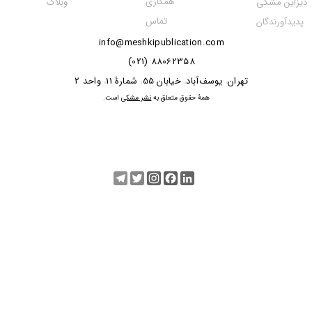
همکاری
دیزاین مشکی
وبلاگ
تماس
پدیدآورندگان
info@meshkipublication.com
88062358 (021)
​​​​​​تهران
یوسف‌آباد
خیابان 55
شمارۀ 11
واحد 2
،
،
،
،
​همۀ حقوق متعلق به
نشر مشکی
است.
Telegram
Twitter
Instagram
Facebook
LinkedIn