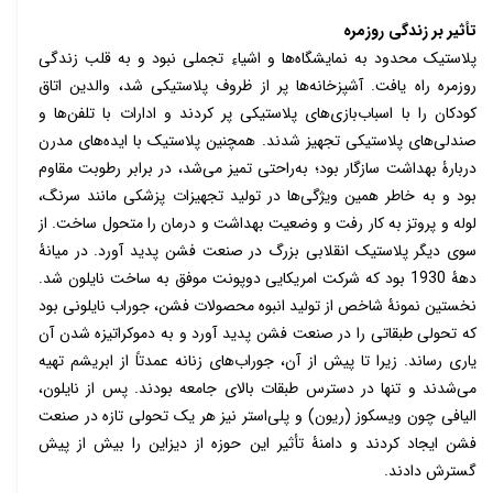
تأثیر بر زندگی روزمره
پلاستیک محدود به نمایشگاه‌ها و اشیاءِ تجملی نبود و به قلب زندگی
روزمره راه یافت. آشپزخانه‌ها پر از ظروف پلاستیکی شد، والدین اتاق
کودکان را با اسباب‌بازی‌های پلاستیکی پر کردند و ادارات با تلفن‌ها و
صندلی‌های پلاستیکی تجهیز شدند.
همچنین پلاستیک با ایده‌های مدرن
دربارۀ بهداشت سازگار بود؛ به‌راحتی تمیز می‌شد، در برابر رطوبت مقاوم
بود و به خاطر همین ویژگی‌ها در تولید تجهیزات پزشکی مانند سرنگ،
لوله و پروتز به کار رفت و وضعیت بهداشت و درمان را متحول ساخت. از
سوی دیگر پلاستیک انقلابی بزرگ در صنعت فشن پدید آورد. در میانۀ
دهۀ 1930 بود که شرکت امریکایی دوپونت موفق به ساخت نایلون شد.
نخستین نمونۀ شاخص از تولید انبوه محصولات فشن، جوراب نایلونی بود
که تحولی طبقاتی را در صنعت فشن پدید آورد و به دموکراتیزه شدن آن
یاری رساند. زیرا تا پیش از آن، جوراب‌های زنانه عمدتاً از ابریشم تهیه
می‌شدند و تنها در دسترس طبقات بالای جامعه بودند. پس از نایلون،
الیافی چون ویسکوز (ریون) و پلی‌استر نیز هر یک تحولی تازه در صنعت
فشن ایجاد کردند و دامنۀ تأثیر این حوزه از دیزاین را بیش از پیش
گسترش دادند.