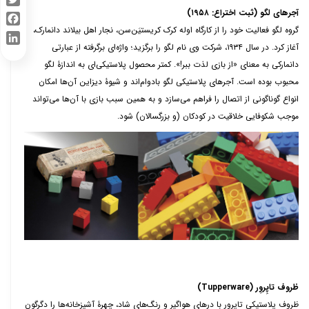
آجرهای لگو (ثبت اختراع:
۱۹۵۸)
Twitter
گروه لگو فعالیت خود را از کارگاه اوله کرک کریستیَن
سن، نجار اهل بیلاند دانمارک،
Facebook
آغاز کرد. در سال
۱۹۳۴
، شرکت وی نام لگو را برگزید؛ واژه‌ای برگرفته از عبارتی
LinkedIn
دانمارکی به معنای «از بازی لذت ببر!». کمتر محصول پلاستیکی‌ای به اندازۀ لگو
محبوب بوده است. آجرهای پلاستیکی
لگو بادوام‌اند و شیوۀ دیزاین آن‌ها امکان
انواع گوناگونی از اتصال را فراهم می‌سازد و به همین سبب بازی با آن‌ها می‌تواند
موجب شکوفایی خلاقیت در کودکان (و بزرگسالان) شود.
ظروف تاپِروِر (
Tupperware
)
ظروف پلاستیکی تاپرور با درهای هواگیر و رنگ‌های شاد، چهرۀ آشپزخانه‌ها را دگرگون