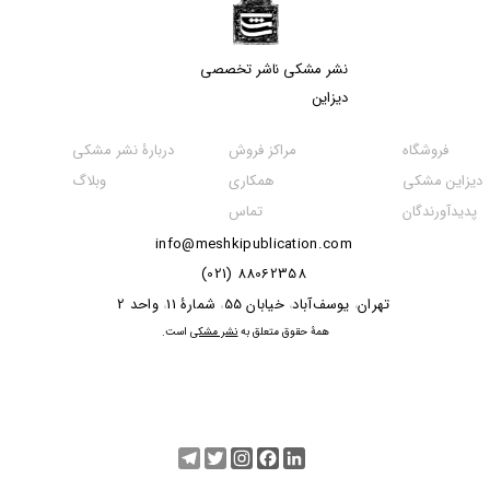
نشر مشکی​​​​​​​ ناشر تخصصی
دیزاین
مراکز فروش
فروشگاه
دربارۀ نشر مشکی
همکاری
دیزاین مشکی
وبلاگ
تماس
پدیدآورندگان
info@meshkipublication.com
88062358 (021)
​​​​​​تهران
یوسف‌آباد
خیابان 55
شمارۀ 11
واحد 2
،
،
،
،
​همۀ حقوق متعلق به
نشر مشکی
است.
Telegram
Twitter
Instagram
Facebook
LinkedIn