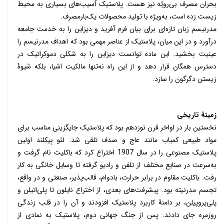
بحران مصرف بی‌رویّه نیز هست. پلاستیک آسیب‌های بسیاری به محیط
زیست زده است، به‌ویژه با تولید محصولات یک‌بارمصرف.
مدرنیسم زبان تازه‌ای برای بیان فرم آفرید و دیزاین را به خدمت جامعه
درآورد و در این میان، پلاستیک از عناصر مهمی بود که اهداف مدرنیسم را
عینیت بخشید. این ماده توانست دیزاین را به شکلی دموکراتیک در
دسترس همگان قرار دهد و از این راه نه‌تنها مالکیت اشیا، بلکه شیوۀ
زیستن دگرگون را سازد.
زمینۀ تاریخی
نخستین بار در اواخر قرن نوزدهم بود که پلاستیک جایگزینی مناسب برای
مواد طبیعی کمیاب مانند عاج و صدف تلقی شد. لئو بِیکلند اولین
پلاستیک مصنوعی را در سال 1907 اختراع کرد که باکلیت نام گرفت و
به‌سرعت در صنایع مختلف از تلفن و رادیو گرفته تا وسایل خانگی به کار
رفت. باکلیت مقاوم در برابر حرارت، بادوام، قالب‌پذیر، صنعتی و در واقع،
تجسم مدرنیته بود. پیشرفت‌های بعدی، از اختراع نایلون تا پلی‌اتیلن و
پلی‌پروپیلن، بر دامنۀ کاربرد پلاستیک افزودند و آن را در قلب زندگی
روزمره جای دادند.
پس از جنگ جهانی دوم، پلاستیک به نمادی از