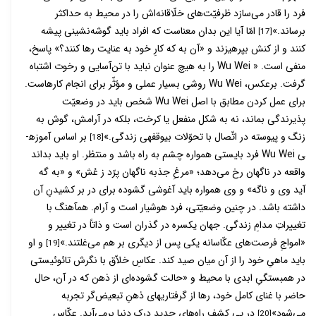
فرد را قادر می­‌سازد ظرفیّت­‌های خلّاقانه‌­اش را در محیط به حداکثر
برساند.»
امّا آیا این بدان معناست که افراد باید گوشه­‌نشینی پیشه
[17]
کنند و از کنش بپرهیزند و «آن به که کارِ خود به عنایت رها کنند؟» پاسخ،
منفی است. « Wu Wei را به هیچ عنوان نباید با تن‌­آسایی و رخوت اشتباه
گرفت. برعکس، Wu Wei روشی بسیار عملی و مؤثّر برای انجام کارهاست.
برای عمل کردن مطابق با اصل Wu Wei شخص باید در وضعیّت
پذیرندگی بماند، نه به شکل منفعل یا کرخت، بلکه در آرامش، گوش به
زنگ و پیوسته در اتّصال با تحوّلات بی­وقفه­ی زندگی.»
بر اساس آموزه­
[18]
ی Wu Wei فرد بایستی همواره چشم به راه باشد و منتظر. او باید بداند
واقعه در ناگهان رخ می‌دهد؛ «مرغِ جذبه ناگهان پرّد ز عُش» و «به گه
آید وی و ناگه» و وی همواره باید آغوشی گشوده برای در بر کشیدنِ آن
داشته باشد. در چنین وضعیّتی، فرد هوشیار است و آرام. هم­آهنگ با
تغییراتِ مدامِ زندگی. جهان یکسره در گذران است و ذاتاً در تغییر و
«امواجِ فرصت‌­های عکّاسانه یکی پس از دیگری بر هم می‌­غلتند.»
و او
[19]
باید ماهیِ خود را از آن میان صید کند. عکاسِ خلاّق با نگرش تائوئیستی
در همبستگیِ ابدی با محیط و «حالت گشود‌‌ه‌­ای از ذهن که در آن، حال
حاضر با غنای کامل خود، رها از گرفتار‌ی­های ذهنِ تبعیض‌­گر تجربه
می‌شود»
در پی کشف راه­‌های جدیدِ درک دنیا برمی‌­آید. عکّاسِ
[20]