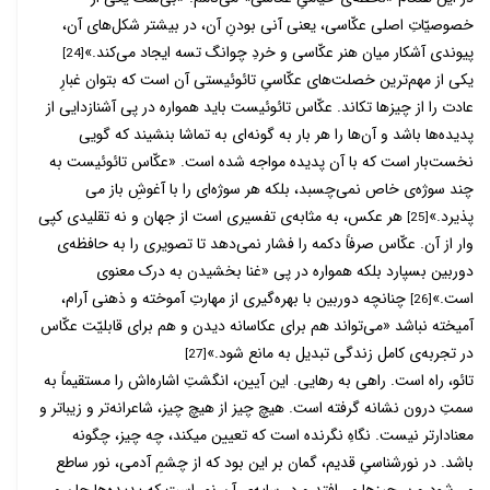
خصوصیّاتِ اصلی عکّاسی، یعنی آنی بودنِ آن، در بیشتر شکل­‌های آن،
پیوندی آشکار میان هنر عکّاسی و خردِ چوانگ تسه ایجاد می‌­کند.»
[24]
یکی از مهم­‌ترین خصلت­‌های عکّاسیِ تائوئیستی آن است که بتوان غبارِ
عادت را از چیزها تکاند. عکّاس تائوئیست باید همواره در پی آشنازدایی از
پدیده‌­ها باشد و آن­‌ها را هر بار به گونه­‌ای به تماشا بنشیند که گویی
نخست­‌بار است که با آن پدیده مواجه شده است. «عکّاس تائوئیست به
چند سوژه‌­ی خاص نمی­‌چسبد، بلکه هر سوژه‌­ای را با آغوشِ باز می­‌
پذیرد.»
هر عکس، به مثابه­‌ی تفسیری است از جهان و نه تقلیدی کپی­‌
[25]
وار از آن. عکّاس صرفاً دکمه­ را فشار نمی­‌دهد تا تصویری را به حافظه­‌ی
دوربین بسپارد بلکه همواره در پی «غنا بخشیدن به درک معنوی
است.»
چنان­چه دوربین با بهره‌­گیری از مهارتِ آموخته و ذهنی آرام،
[26]
آمیخته نباشد «می­‌تواند هم برای عکاسانه دیدن و هم برای قابلیّت عکّاس
در تجربه‌­ی کامل زندگی تبدیل به مانع شود.»
[27]
تائو، راه است. راهی به رهایی. این آیین، انگشتِ اشاره‌اش را مستقیماً به
سمتِ درون نشانه گرفته است. هیچ چیز از هیچ چیز، شاعرانه­‌تر و زیباتر و
معنادارتر نیست. نگاهِ نگرنده است که تعیین می­کند، چه چیز، چگونه
باشد. در نورشناسیِ قدیم، گمان بر این بود که از چشمِ آدمی، نور ساطع
می­‌شود و بر چیزها می­‌افتد و در سایه­‌ی آن نور است که پدیده‌­ها جان می­‌