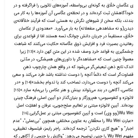
ی عکّاسانِ خلّاق به گونه­‌ای بی‌­واسطه، آموزه­‌های تائویی را فراگرفته­ و در
خودآگاه­شان ثبت کرده‌­اند و در لحظه­‌ی عکّاسی آن آموزه­‌ها را به کار می­‌
بندند، بلکه سخن از شیوه­ای نگرش به هستی است که فرآیندِ خلاّقانه­‌ی
دیدن(و نه مشاهده­ی منفعلانه) به بار می‌­آورد. «معدودی از عکاسان
خلّاق، مستقیماً در جریان دانش چوانگ تسه هستند امّا از قواعدی برای
رهانیدنِ بصیرت فرد و افزایش ذوق عکّاسانه حکایت می­‌کنند که شباهت
چشم­گیری به قواعد خردِ وصف شده در این متنِ کهن دارد.»
زیرا
[13]
معمولاً چنین است که «مشاهده­‌گر با داوری­‌های همیشگی، در مدّتی
اندک تابع ذهنِ تبعیض‌­گر می‌­شود که در واقع همان چارچوب ذهنِ
قضاوت­‌گر است که دائماً آن­چه را دوست نداشته باشد طرد می­‌کند و سعی
می­‌کند آن­چه را دوست می­‌دارد، تصاحب کند یا تدوام بخشد»
و «در
[14]
عکاسی، آگاهی در بند می­‌تواند بینش و هنر عکاس را بی­‌مایه سازد.»
[15]
لائوتزه و کنفوسیوس؛ هم­‌روزگار و بنیان­‌گذار دو آیین اصلیِ فرهنگِ چینی
بوده­‌اند. آیینِ لائوتزه مبتنی بر تعالیمِ صلح­‌جویی، عرفان و اهمّیّت اصل
Wu Wei(وو وِی) است و آیینِ کنفوسیوس مبتنی بر عمل­‌گرایی.
[16]
«عبارتِ Wu Wei را محقّقان به عناوین مختلفی همچون "بی‌عملی"، "عدم
اجبار" و "هیچ کاری نکردن" ترجمه کرده‌­اند. راجر رایمز، فیلسوف تطبیقی،
مفهوم Wu Wei را چنین توضیح می‌­دهد: "واکنش با جنسی از آگاهی که