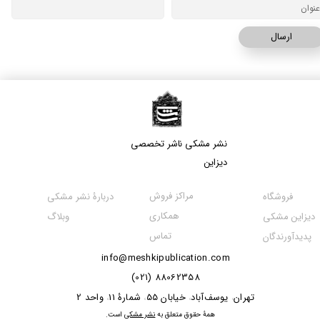
ارسال
نشر مشکی​​​​​​​ ناشر تخصصی
دیزاین
مراکز فروش
فروشگاه
دربارۀ نشر مشکی
همکاری
دیزاین مشکی
وبلاگ
تماس
پدیدآورندگان
info@meshkipublication.com
88062358 (021)
​​​​​​تهران
یوسف‌آباد
خیابان 55
شمارۀ 11
واحد 2
،
،
،
،
​همۀ حقوق متعلق به
نشر مشکی
است.