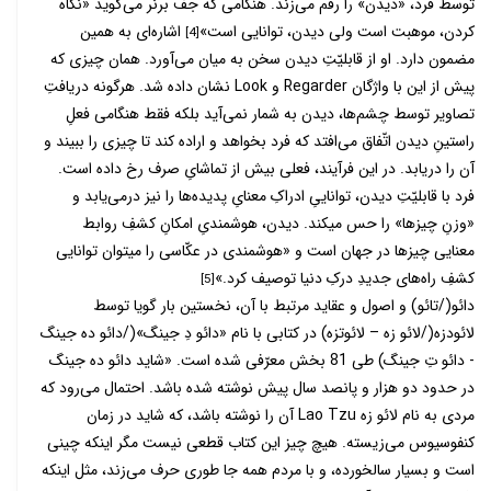
توسط فرد، «دیدن» را رقم می­‌زند. هنگامی که جف برنر می­‌گوید «نگاه
کردن، موهبت است ولی دیدن، توانایی است»
اشاره‌­ای به همین
[4]
مضمون دارد. او از قابلیّتِ دیدن سخن به میان می­‌آورد. همان چیزی که
پیش از این با واژگان Regarder و Look نشان داده شد. هرگونه دریافتِ
تصاویر توسط چشم­‌ها، دیدن به شمار نمی­‌آید بلکه فقط هنگامی فعلِ
راستینِ دیدن اتّفاق می­‌افتد که فرد بخواهد و اراده کند تا چیزی را ببیند و
آن را دریابد. در این فرآیند، فعلی بیش از تماشایِ صرف رخ داده است.
فرد با قابلیّتِ دیدن، تواناییِ ادراکِ معنایِ پدیده­‌ها را نیز درمی­‌یابد و
«وزنِ چیزها» را حس می­کند. دیدن، هوشمندیِ امکانِ کشفِ روابط
معنایی چیزها در جهان است و «هوشمندی در عکّاسی را می­توان توانایی
کشفِ راه­‌های جدیدِ درکِ دنیا توصیف کرد.»
[5]
دائو(/تائو) و اصول و عقاید مرتبط با آن، نخستین بار گویا توسط
لائودزه(/لائو زه – لائوتزه) در کتابی با نام «دائو دِ جینگ»(/دائو ده جینگ
- دائو تِ جینگ) طی 81 بخش معرّفی شده است. «شاید دائو ده جینگ
در حدود دو هزار و پانصد سال پیش نوشته شده باشد. احتمال می‌رود که
مردی به نام لائو زه Lao Tzu آن را نوشته باشد، که شاید در زمان
کنفوسیوس می­‌زیسته. هیچ چیز این کتاب قطعی نیست مگر اینکه چینی
است و بسیار سالخورده، و با مردم همه جا طوری حرف می­‌زند، مثل اینکه