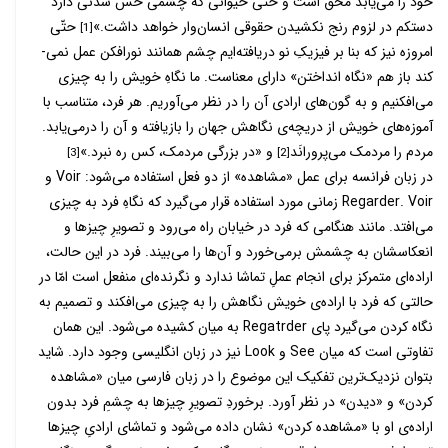
خود را می­‌یابد محق است و حتّی حیوانی که چشمی حس شدنی دارد
دست­کم در لزوم رنج نکشیدن حقوقی انسان­‌وار خواهد داشت.»
حتّی
[1]
امروزه نیز که بنا بر فیزیکِ نو دریافته­‌ایم چشم همانند نورافکن عمل نمی‌­
کند باز هم «نگاه انداختن» دارای معناست. ما نگاهِ خویش را به چیزی
می‌­افکنیم و به گون‌ه­ای ارادی آن را در نظر می­‌آوریم. هر فرد، متناسب با
آموزه‌­های خویش از دریچه‌­ی نگاهش جهان را بازیافته و آن را درمی‌­یابد.
مردم را مردمک می­‌پرورانَد
و «در بزرگی مردمک، کس ره نبرد.»
[3]
[2]
در زبان فرانسه برای عمل «مشاهده» از دو فعل استفاده می­‌شود: Voir و
Regarder. Voir زمانی مورد استفاده قرار می­‌گیرد که نگاهِ فرد به چیزی
می­‌افتد. مانند هنگامی که فرد در خیابان راه می‌­رود و تصویرِ چیزها و
انعکاس­شان به چشمش برمی‌­خورد و آن­‌ها را می­‌بیند. فرد در این حالت،
اراده­‌ای متمرکز برای انجام عملِ تماشا ندارد و نگرنده‌­ای منفعل است امّا در
حالتی که فرد با اراده‌­ی خویش نگاهش را به چیزی می­‌افکند و تصمیم به
نگاه کردن می‌­گیرد پای Regatrder به میان کشیده می­‌شود. این همان
تفاوتی است که میان See و Look نیز در زبان انگلیسی وجود دارد. شاید
بتوان نزدیک­‌ترین تفکیک این موضوع را در زبان فارسی میان «مشاهده
کردن» و «دیدن» در نظر آورد. برخوردِ تصویرِ چیزها به چشمِ فرد بدون
اراده‌­ی او با «مشاهده کردن» نشان داده می­‌شود و تماشای ارادیِ چیزها