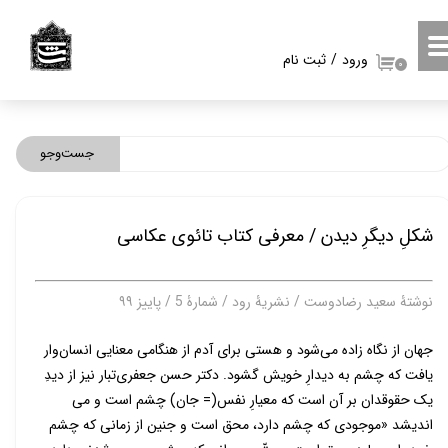
حساب کاربری من
ورود
/
ثبت نام
۰
تغییر گذر واژه
سفارشات
جست‌وجو
خروج از حساب کاربری
شکلِ دیگرِ دیدن / معرفی کتاب تائوی عکاسی
نوشتۀ سعید رضادوست / نشریۀ رود / شمارۀ 5 / پاییز ۹۹
جهان از نگاه زاده می­‌شود و هستی برای آدم از هنگامی معنایی انسان­‌وار
یافت که چشم به دیدارِ خویش گشود. دکتر حسن جعفری­‌تبار نیز از دیدِ
یک حقوق­دان بر آن است که معیارِ نفس(= جان) چشم است و می­‌
اندیشد «موجودی که چشم دارد، محق است و جنین از زمانی که چشم