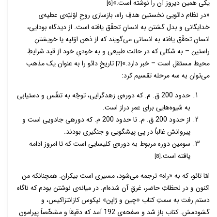
یکی همین دیروز آن را نوشته است.»
[6]
«در نظام دائویی نخستین هدفِ راه، بازسازی روحِ اوّلیّه‌­ی عطیه­‌ی
خدایگانی و بدل گشتن به انسانِ تحقّق یافته است. از دیدگاه بودایی،
انسانِ تحقّق یافته به انسانی می‌­گویند که از ذهن اوّلیه­ یا خویشتنِ
راستین – به شکلی که در حالت طبیعی و به خودیِ خود از قید شرایطِ
محیط مستقل است – خبر دارد.»
تاریخِ دائو را به عنوان یک مذهب
[7]
می­‌توان به سه مرحله تقسیم کرد:
حدود 200 ق. م. که دوره‌­ی زهدگرایی، توجّه به تنفّس و دست­یابی
به شیوه­‌هایی برای عمرِ دراز است.
از حدود 200 ق. م. تا حدود 200 م. که دوره­ی جادویی است و
پیروانش غالباً در پی پیش­گویی و جن­گیری بودند.
سومین دوره مربوط به دوره­‌ی کلیسایی است که تا امروز ادامه
یافته است.
[8]
امّا تائو، ­که به «راه» ترجمه­ می­‌شود، مسیری است بی­کران. همچنان­که من
اکنون و در لحظاتِ حاضر، غرقِ آن شده‌­ام. در میانه‌­ی نوشتن بودم که ناگاه
دستم رفت به سمتِ کتاب «چین و ژاپن» نیکوس کازانتزاکیس، و
گشودمش. کتاب باز شد و صفحه­‌ی 192 آمد که دقیقاً و مشخّصاً پیرامون