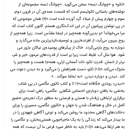
«تائو» و «چوانگ تسه» سخن می‌­گوید. «چوانگ تسه؛ مجموعه­‌ای از
نوشته­‌های باستانی تائوئیسم است که قسمت عمده­‌ی آن در قرون دوم،
سوم و چهارم پیش از میلاد گرد آورده شده است.»
همان موضوعی که
[9]
در پی نوشتن پیرامون آن در این اندک­‌نگاری هستم. اکنون کتاب است که
مرا می­‌خوانَد! «و بدین­‌گونه همه­‌چیز در این­جا مقدّس است. زیرا همه­‌چیز از
روح بیرون می­‌آید، از لغزنده‌­ترین و توصیف­‌ناپذیرترین ماده می­‌گذرد و
دوباره به روح بازمی­‌گردد. خاک از پیکرهای پوسیده‌­ی نیاکان بارور می­‌
شود. هوا مثل آب غلیظ است زیرا پر است از قدرت­‌های مرموز، خیر و شر،
برتر از انسان. قدرتِ تائو، ذات آسمانی ازلی، همه­‌جا هست و همه­‌چیز را
متبرّک می­‌کند.»
تائو، دستِ همراهش را می­‌گیرد و به دیدن دعوت می­‌
[10]
کند. دیدن و دوباره دیدن. «به تماشا سوگند...»
«دیدن؛ روندی خلّاقانه است»
و کتابِ تائوی عکّاسی در پی شتاب­‌
[11]
بخشی به یافتنِ دوباره‌­ی احساسِ شگفتی. عکّاسی؛ راهی است برای
برقراری ارتباطی ژرف­‌تر با هستی و فرصتی به منظور درک تجربه­‌ی حضورِ
کامل در حال و هماهنگ شدن با جهان و «تائویِ عکّاسی، مسیری را ورای
دخالت­‌های آگاهی محدود ما روشن می­‌کند و نوعی آگاهی شهودی را در
ما بیدار می­‌کند که زندگی را به یک ماجراجوییِ هستی­‌بخش، و عکّاسی را
به هنر ارتقا می­‌دهد.»
باید به خاطر سپرد فرضِ ما آن نیست که همه­‌
[12]