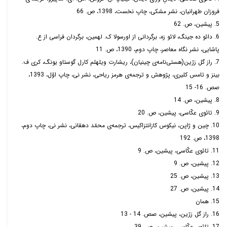
فروزان طهرانیان، نشر مشکی، چاپ نخست، 1398، ص. 66
5. پیشین، ص. 62
6. دائو ده جینگ، لائو زه، برگردانی از اورسولا ک. له­مین، برگردان فراسی از ع.
پاشایی، نشر نگاه معاصر، چاپ دوم، 1390، ص. 11
7. راز گل زرّین(هستی­‌نامه‌­ی چینیان)، ریشارت ویلهلم کارل گوستاو یونگ، کری ف.
بینز و تامس کلیری، پژوهش و ترجمه­‌ی هرمز ریاحی، نشر نی، چاپ اوّل، 1393،
صص. 16- 15
8. پیشین، ص. 14
9. تائوی عکّاسی، پیشین، ص. 20
10. چین و ژاپن، نیکوس کازانتزاکیس، ترجمه­‌ی محمّد دهقانی، نشر نی، چاپ دوم،
1398، ص. 192
11. تائوی عکّاسی، پیشین، ص. 9
12. پیشین، ص. 9
13. پیشین، ص. 25
14. پیشین، ص. 27
15. همان
16. راز گل زرّین، پیشین، صص. 14 - 13
17. تائوی عکّاسی، پیشین، ص. 39