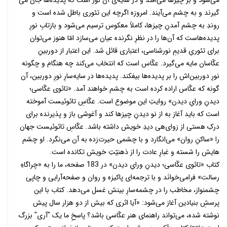
گیرند و به چشم می‌آیند. امروزه اگرچه این تئوری باطل شده است و
روندِ به چشم آمدنِ چیزها، کاملاً معکوس ترسیم می­‌شود و بازتابِ نورِ
پدیده‌­هاست که آن­‌ها را در نظرِ نگرنده عیان می­‌سازد امّا هنوز می‌­توان
برای تئوریِ قدیمِ نورشناسی، اعتباری قائل شد. این اعتبار از دوربینِ
عکّاسان مایه می­‌گیرد. عکّاس است که انتخاب می­‌کند چه هنگام و چگونه
نورِ دوربین­‌ا‌‌‌ش را بر پدیده‌­ها بیفکند. پدیده­‌ها در سایه­‌سارِ نورِ دوربین، آن­‌
گونه که عکّاس اراده کرده است به چشم خواهند آمد. «تائوی عکّاسی؛
دیدنِ ورایِ دیدن» روایتِ این موضوع است. عکّاسِ تائوئیست آموخته
است که باید آغاز به از نو دیدنِ چیزها کند و آغوشی باز و پذیرنده برای
درکِ هستی از زوای‌ه­ی دیدِ خویش داشته باشد. عکّاسِ تائوئیست جهان
را «ساکنِ روان» می­‌انگارد و با چشمی حیرت‌­زده به آن می‌­نگرد. او چشم­‌
هایش را شسته و غبارِ عادت را از ذهنیّتِ خویش تکانده است.
کتاب «تائوی عکّاسی؛ دیدنِ ورایِ دیدن» در 183 صفحه، ما را به «چراگاهِ
رسالت» فرامی­‌خوانَد و با ترجمه­‌ای پاکیزه و روان و صفحه­‌آرایی و چاپی
چشم­نواز، مخاطب را در چشمه­‌سارِ بینش غسل می­‌دهد. کتاب با این
پرسشِ بنیادین آغاز می­‌شود: «آیا اثری که بیش از دو هزار سال پیش
نوشته شده، می‌­تواند راهنمای هنر عکّاسی باشد؟ پاسخِ ما یک "آری" بزرگ