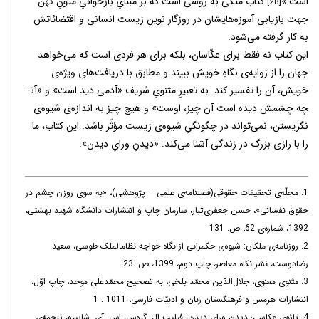
است.»
کتاب متّکی به روشی است که بر مبنایِ بازخوانیِ متونِ کهن
[28]
جهت بازیابی­ آموزه­‌های­شان در روزگار نوینِ زیست انسانی و اقتضائاتش
به کار گرفته می­‌شود.
این کتاب نه فقط برای عکّاسان، بلکه برای هر فردی است که می­‌خواهد
جهان را از زوایه­‌ی نگاهِ خویش ببیند و مطابق با دریافت­‌های ویژه­‌ی
خویش، آن را تفسیر کند. به تعبیرِ مثنویِ شریف «آدمی دید است» و «آن­
چه چشمش دیده است آن چیز، اوست» و هیچ چیز به اندازه‌­ی شیوه‌­ی
نگریستن، نمی‌­تواند در چگونگیِ شیوه‌­ی زیست مؤثّر باشد. این کتاب، ما
را با رازی بزرگ در زندگی آشنا می‌­کند: «دیدنِ ورایِ دیدن».
1. مجلّه­‌ی تحقیقات حقوقی(فصل­نامه­‌ی علمی – پژوهشی)، «به سوی روزن چشم در
حقوق نفسانی»، حسن جعفری­‌تبار، سازمان چاپ و انتشارات دانشگاه شهید بهشتی،
1392، شماره­‌ی 62، ص. 131
2. روزنامه­‌ی ملکان: شیوه­‌ی حکمرانی از نگاه خواجه نظام­الملک طوسی، سعید
رضادوست، نشر نکاه معاصر، چاپ دوم، 1399، ص. 23
3. مثنوی معنوی، جلال­‌الدّین محمّد بلخی، به تصحیح محمّدعلی موحد، چاپ اوّل،
انتشارات هرمس و فرهنگستان زبان و ادبیّات فارسی، 1011 : 1
4. تائوی عکاسی؛ دیدنِ ورای دیدن، فیلیپ ال. گروس، اس. آی. شاپیرو، ترجمه­‌ی