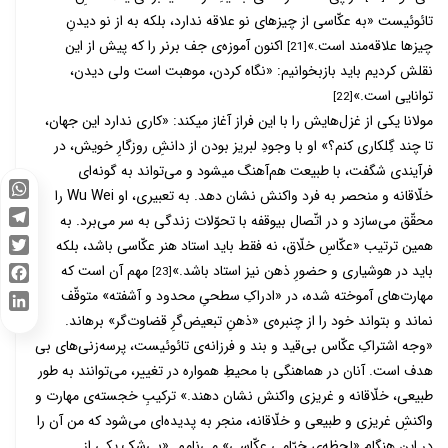
تائوئیست «به عکّاسی از چیزهای نو علاقه ندارد، بلکه به از نو دیدنِ
چیزها علاقه‌­مند است.»
اکنون آموزه­‌ی جف برنر را که پیش از این
[21]
نقلش کردیم باید بازبخوانیم: «نگاه کردن، موهبت است ولی دیدن،
توانایی است.»
[22]
مولانا یکی از غزل­‌هایش را با این فراز آغاز می­کند: «کاری ندارد این جهان،
تا چند گِل­کاری کنم؟» او با وجودِ لبریز بودن از دانشِ روزگارِ خویش، در
فرآیندی شگفت، با طبیعت هم­­‌آهنگ می­شود و می‌­تواند به گونه­‌ای
خلّاقانه و منحصر به فرد واکنش نشان دهد. به تعبیری، او Wu Wei را
WhatsApp
محقّق می­‌سازد و در اتّصال بی­وقفه با تحوّلات زندگی به سر می­‌برد. به
Telegram
همین ترتیب «عکّاسِ خلّاق، نه فقط باید استاد هنر عکّاسی باشد، بلکه
Twitter
باید در هوشیاری و حضورِ ذهن نیز استاد باشد.»
مهم آن است که
[23]
Facebook
مهارت­‌های آموخته شده، در «ادراکِ سطحیِ محدود و آشفته» متوقّف
نماند و بتواند خود را از چنبره‌­ی «ذهنِ تبعیض­‌گرِ قضاوت‌­گر» برهاند.
LinkedIn
«وجه اشتراکِ عکّاس بی­‌قید و بند و فرزانه­‌ی تائوئیست، پرسه­‌زنی‌­های بی­‌
هدف است. آنان در هماهنگی با محیطِ همواره در تغییر، می­‌توانند به طور
طبیعی، خلّاقانه و غریزی واکنش نشان دهند.» ترکیبِ خجسته­‌ی مهارت و
واکنشِ غریزی و طبیعی و خلّاقانه، منجر به پدیده‌­ای می­‌شود که من آن را
در این هنگام «لحظه­‌ی خیّامیِ عکّاسی» می‌­نامم. «بی­‌شک یکی از