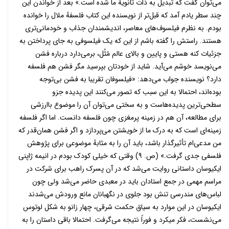
می‌توان گفت که تبدیل به ذات ثانویهٔ ما شده است.» بعد از خواندن این
چند سطر یادم آمد که قبل‌تر از نویسنده این کتاب فلسفهٔ ملال را خوانده
بودم. به نظرم فیلسوف‌های معاصر، اندیشمندان جذاب و خودمانی‌تری
هستند. راستش را گفته باشم از این که یک فیلسوفی به جای پرداختن به
جزئیات کنه هستی و پایین و بالای عالم مُثُل، برمی‌دارد درباره فشن
می‌نویسد خوشم می‌آید. شاید از خودتان بپرسید مگر فشن هم فلسفه
دارد؟ نویسنده جواب می‌دهد: «فیلسوفان تقريبا به فشن بی‌توجه
بوده‌اند، احتمالا به این سبب که تصور می‌کنند این پدیده جزو
سطحی‌ترین پدیده‌هاست و به سختی می‌توان آن را موضوع باارزشی
برای مطالعه، آن هم در زمینه پرمغزی چون فلسفه دانست. اما اگر فلسفه
زمینه‌ای است که به درک ما از خویشتن می‌پردازد و اگر فشن همان‌قدر که
من مدعی‌ام تأثیرگذار باشد، باید آن را به مثابهٔ موضوعی برای پژوهش
فلسفی جدی گرفت.» (ص. ۹) وقتی که خیلی کودک بودم در انیمه ژاپنی
ایکیوسان داستانی روایت می‌شد که در آن پسرک راهب برای شرکت در
مراسم مهمی در جمع استادان باید در معبدی حاضر می‌شد ولی چون
لباس‌های مندرسی تنش بود جلوی در نگهبانان مانع ورودش می‌شدند
ایکیوسان در این موارد به سیاق حکمت شرقی، چهار زانو به شکل لوتوس
می‌نشست، فکر میکرد و فوراً نتیجه می‌گرفت. احتمالا باقی داستان را به