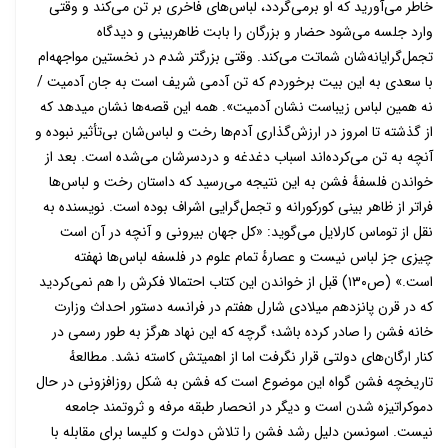
خاطر می‌آورید که او برمی‌گردد، لباس‌های فاخری بر تن می‌کند و وقتی
وارد جلسه می‌شود حضار و بزرگان را بابت ظاهربینی و دیدگاه
تجمل‌گرایانه‌شان شماتت می‌کند. وقتی بزرگتر شدم در نخستین مواجهه‌ام
با سعدی به این بیت برخوردم که تن آدمی شریف است به جان آدمیت /
نه همین لباس زیباست نشان آدمیت». همه این قصه‌ها نشان میدهد که
از گذشته تا امروز در ارزش‌گذاری آدم‌ها رخت و لباس‌شان بی‌تأثیر نبوده و
آنچه به تن می‌کرده‌اند اسباب دغدغه و دردسرشان می‌شده است. بعد از
خواندن فلسفهٔ فشن به این نتیجه می‌رسید که داستان رخت و لباس‌ها
فراتر از ظاهر بینی کورکورانه و تجمل‌گرایی اشراف بوده است. نویسنده به
نقل از توماس کارلایل می‌گوید: «کل جهان بیرونی و آنچه در آن است
چیزی جز لباس نیست و عصارهٔ تمام علوم در فلسفه لباس‌ها نهفته
است.» (ص۱۳۰) قبل از خواندن این کتاب احتمالا فکرش را هم نمی‌کردید
که در قرن پانزدهم میلادی شارل هفتم در فرانسه دستور احداث وزارت
خانه فشن را صادر کرده باشد؛ گرچه که این نهاد هرگز به طور رسمی در
کنار ارگان‌های دولتی قرار نگرفت اما از اهمیتش کاسته نشد. مطالعهٔ
تاریخچه فشن گواه این موضوع است که فشن به شکل روزافزونی در حال
دموکراتیزه شدن است و دیگر در انحصار طبقه مرفه و ثروتمند جامعه
نیست. اسونسن دلیل رشد فشن را تلاش دولت و کلیسا برای مقابله با