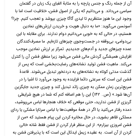
آن از جمله رنگ و جنس پارچه را به مثابهٔ الفبای یک زبان در گفتمان
سیاسی می‌داند. و می‌دانیم که یکی از اصول فشن، خلاقیت است اما با
وجود این ما هنوز منتظریم تا لیدی گاگا چیزی بپوشد و تعجب کنیم. چرا؟
آسونسن می‌گوید: «ما به دنبال هویت و خریدن ارزش‌های نمادین
هستیم، در حالی که به خوبی می‌دانیم دوام ندارند. برای مقابله با این
بی‌دوامی، بی‌وقفه در جست‌وجوی چیزهای تازه‌ایم. ما مصرف‌کنندگان
عمده چیزهای جدید و آدم‌های جدیدیم. تمرکز بر ارزش نمادین موجب
افزایش همیشگی گردش مالی فشن می‌شود زیرا منطق فشن آن را کنترل
می‌کند. ماهیت فشن تولید نشانه‌های رضایت‌بخشی است که پس از
گذشت مدتی کوتاه به نشانه‌های به دردنخور تبدیل می‌شوند. قاعدۂ
فشن این است که سرعتی دائما فزاینده به وجود می‌آورد تا اشیا را در
سریع‌ترین زمان ممکن به چیزی زائد تبدیل کند و چیزی جدید جایگزین
آن‌ها شود.» (ص۔ ۱۴۲) این را هم اضافه کنم که شما در هیچ شرایطی
گریزی از فشن ندارید، حتی موقعی که خلاف هنجارها لباس می‌پوشید،
دمده رفتار می‌کنید یا اگر در همهٔ موقعیت‌ها با لباس سرتاپا مشکی یا ردای
مسلکی ظاهر بشوید، در حال مخابره کردن این پیام هستید که «من از
فشن امروزی بیزارم». از این منظر فرار کردن از فشن فقط شانه خالی
کردن از آن است. به عقیده زیمل ایدئال این است که با پذیرفتن فشن به