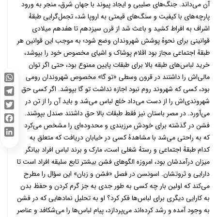
آن می‌داند. جنگ‌های صلیبی و ایجاد پیوند با جهان شرق، منجر به ورود
پارچه‌های با کیفیت و سنگ‌های قیمتی به اروپا شد، تجمل‌گرایی طبقهٔ
اشراف به افراط کشید و باعث شد از قرن سیزدهم تا هفدهم میلادی
قوانینی برای نحوهٔ پوشش شهروندان وضع شود؛ به موجب این قوانین هر
طبقهٔ اجتماعی مجاز بود اقلام پوشاک و اشیای مخصوص خود را بپوشد،
خرید لباس‌های طبقه بالا برای طبقات پایین ممنوع بود، حتی اگر توان
مالی‌اش را داشتند در قرون وسطی «تو گا» مخصوص شهروندان رومی
WhatsApp
بود، کسی که شهروند روم نبود اجازه نداشت تو گا بپوشد. اگر کسی حق
شهروندی‌اش را از دست می‌داد خلع لباس می‌شد و باید آن را از تن در
Telegram
می‌آورد. در مصر باستان نیز فقط طبقات بالا حق داشتند صندل بپوشند.
Twitter
فشن در گذشته برای خودش مرزبندی و محدوده‌ای را مشخص می‌کرد
Facebook
که به راحتی می‌شد با مشاهدهٔ کسی در خیابان دریافت که متعلق به
LinkedIn
کدام طبقهٔ اجتماعی و رستهٔ شغلی است، مارک و برند لباس افراد بیانگر
میزان درآمدشان بود، امروزه الگوهای فشن بیشتر تابع سلیقه افراد است تا
دارایی و ثروتشان. اسونسن در فصل «فشن و زبان» این سؤال را مطرح
می‌کند که اولین بار چه کسی به طور جدی به جز گرم کردن و حفظ بدن
به کارایی دیگری برای لباس‌ها فکر کرد؟ او به تحلیل نمادهایی که در فشن
به وجود آمده و رشد کرده‌اند می‌پردازد، پیام لباس‌ها را می‌شکافد‌ و عناصر