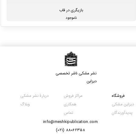
بازیگری در قاب
ناموجود
نشر مشکی​​​​​​​ ناشر تخصصی
دیزاین
مراکز فروش
فروشگاه
دربارۀ نشر مشکی
همکاری
دیزاین مشکی
وبلاگ
تماس
پدیدآورندگان
info@meshkipublication.com
88062358 (021)