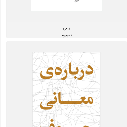
یاغی
ناموجود