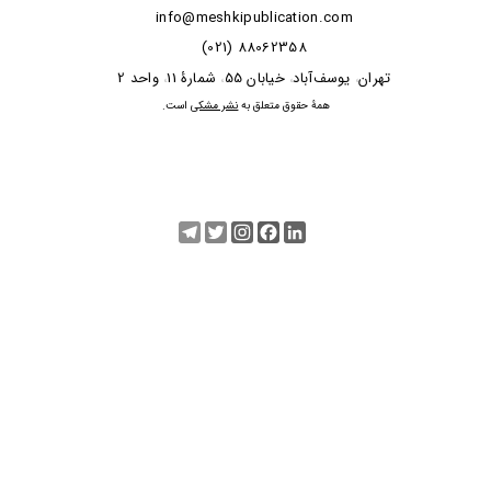
info@meshkipublication.com
88062358 (021)
​​​​​​تهران
یوسف‌آباد
خیابان 55
شمارۀ 11
واحد 2
،
،
،
،
​همۀ حقوق متعلق به
نشر مشکی
است.
Telegram
Twitter
Instagram
Facebook
LinkedIn