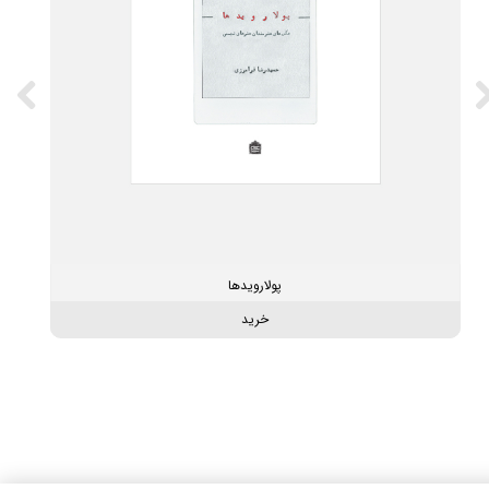
پولارویدها
خرید