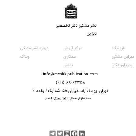
نشر مشکی​​​​​​​ ناشر تخصصی
دیزاین
مراکز فروش
فروشگاه
دربارۀ نشر مشکی
همکاری
دیزاین مشکی
وبلاگ
تماس
پدیدآورندگان
info@meshkipublication.com
88062358 (021)
​​​​​​تهران
یوسف‌آباد
خیابان 55
شمارۀ 11
واحد 2
،
،
،
،
​همۀ حقوق متعلق به
نشر مشکی
است.
Telegram
Twitter
Instagram
Facebook
LinkedIn