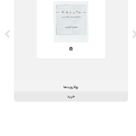
پولارویدها
خرید