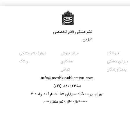
نشر مشکی​​​​​​​ ناشر تخصصی
دیزاین
مراکز فروش
فروشگاه
دربارۀ نشر مشکی
همکاری
دیزاین مشکی
وبلاگ
تماس
پدیدآورندگان
info@meshkipublication.com
88062358 (021)
​​​​​​تهران
یوسف‌آباد
خیابان 55
شمارۀ 11
واحد 2
،
،
،
،
​همۀ حقوق متعلق به
نشر مشکی
است.