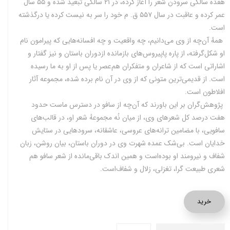
هفده سالگی سرودن شعر را آغاز کرده، در ۲۱ سالگی تبعید شده و ۵۵ سال
عمر کرده و عاقبت در سال ۵۵۷ ق. م خود را سر به نیست کرده یا درگذشته
است.
همهٔ آن‌چه از وی می‌دانیم، چه واقعیت و چه افسانه‌هایی که پیرامون نام
او شکل‌گرفته، از پاره پاپیروس‌های بازمانده ازدوران باستان و نیز گفتار و
اشاراتی است که از شاعران و متفکران هم‌عصر یا پس از او به ما رسیده
است. از قدیمی‌ترین متونی که از وی در آن نام برده شده، مجموعه آثار
افلاطون است.
پژوهش‌گران بر این باورند که آن‌چه از سافو در دسترس ماست حدود
هفت درصد کل شعرهای وی، از میان نُه مجموعهٔ شعر او، در قالب‌های
سافویی، با مضامین ترانه‌های عروسی، عاشقانه، سرودهایی در ستایش
خدایان است. بی‌شک عمده شهرت وی در دوران باستان، بیان روشن، زبان
شفاف و نیرومند او بوده‌است و همین اندک باقی‌مانده از شعر سافو هم
شعری طبیعت گرا، تغزلی، زلال و شفاف‌است.
خرید