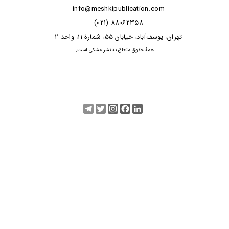
info@meshkipublication.com
88062358 (021)
​​​​​​تهران
یوسف‌آباد
خیابان 55
شمارۀ 11
واحد 2
،
،
،
،
​همۀ حقوق متعلق به
نشر مشکی
است.
Telegram
Twitter
Instagram
Facebook
LinkedIn