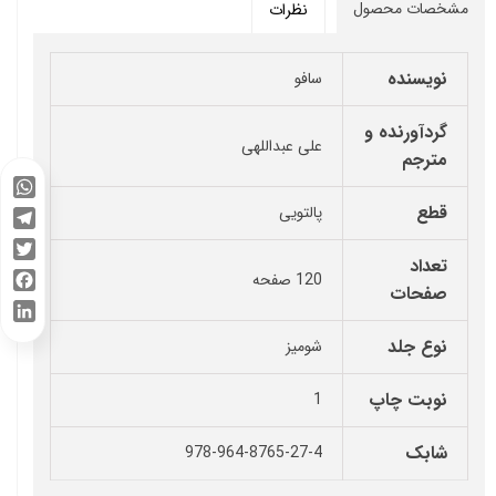
مشخصات محصول
نظرات
نویسنده
سافو
گردآورنده و
علی عبداللهی
مترجم
WhatsApp
قطع
پالتویی
Telegram
تعداد
Twitter
120 صفحه
صفحات
Facebook
LinkedIn
نوع جلد
شومیز
نوبت چاپ
1
شابک
978-964-8765-27-4