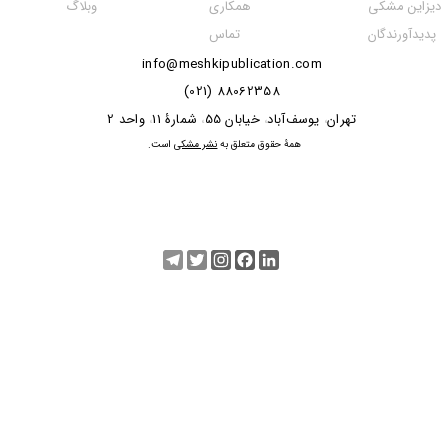
همکاری
دیزاین مشکی
وبلاگ
تماس
پدیدآورندگان
info@meshkipublication.com
88062358 (021)
​​​​​​تهران
یوسف‌آباد
خیابان 55
شمارۀ 11
واحد 2
،
،
،
،
​همۀ حقوق متعلق به
نشر مشکی
است.
Telegram
Twitter
Instagram
Facebook
LinkedIn