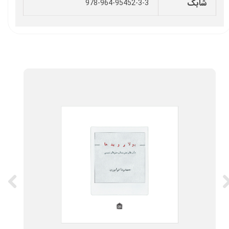
شابک
978-964-95452-3-3