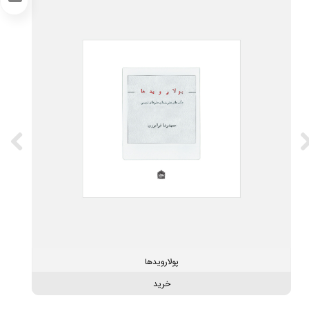
LinkedIn
پولارویدها
خرید