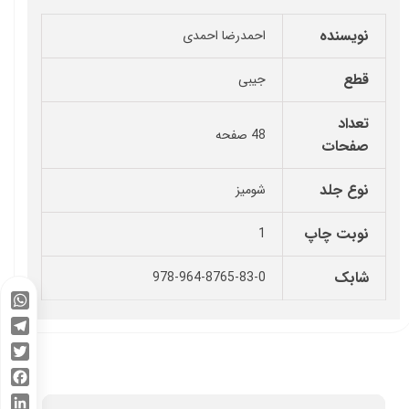
نویسنده
احمدرضا احمدی
قطع
جیبی
تعداد
48 صفحه
صفحات
نوع جلد
شومیز
نوبت چاپ
1
شابک
978-964-8765-83-0
WhatsApp
Telegram
Twitter
Facebook