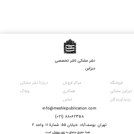
نشر مشکی​​​​​​​ ناشر تخصصی
دیزاین
مراکز فروش
فروشگاه
دربارۀ نشر مشکی
همکاری
دیزاین مشکی
وبلاگ
تماس
پدیدآورندگان
info@meshkipublication.com
88062358 (021)
​​​​​​تهران
یوسف‌آباد
خیابان 55
شمارۀ 11
واحد 2
،
،
،
،
​همۀ حقوق متعلق به
نشر مشکی
است.