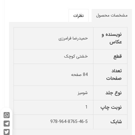
مشخصات محصول
نظرات
نویسنده و
حمیدرضا فرامرزی
عکاس
قطع
خشتی کوچک
تعداد
84 صفحه
صفحات
نوع جلد
شومیز
نوبت چاپ
1
WhatsApp
شابک
978-964-8765-46-5
Telegram