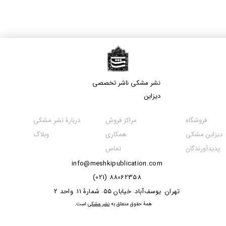
نشر مشکی​​​​​​​ ناشر تخصصی
دیزاین
مراکز فروش
فروشگاه
دربارۀ نشر مشکی
همکاری
دیزاین مشکی
وبلاگ
تماس
پدیدآورندگان
info@meshkipublication.com
88062358 (021)
​​​​​​تهران
یوسف‌آباد
خیابان 55
شمارۀ 11
واحد 2
،
،
،
،
​همۀ حقوق متعلق به
نشر مشکی
است.