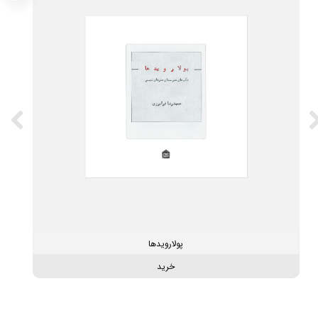
پولارویدها
خرید