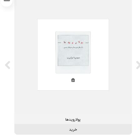
LinkedIn
پولارویدها
خرید