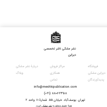
نشر مشکی​​​​​​​ ناشر تخصصی
دیزاین
مراکز فروش
فروشگاه
دربارۀ نشر مشکی
همکاری
دیزاین مشکی
وبلاگ
تماس
پدیدآورندگان
info@meshkipublication.com
88062358 (021)
​​​​​​تهران
یوسف‌آباد
خیابان 55
شمارۀ 11
واحد 2
،
،
،
،
​همۀ حقوق متعلق به
نشر مشکی
است.