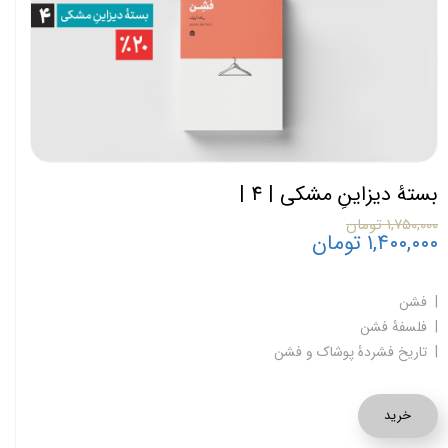
بستۀ دیزاینِ مشکی | 4 |
۱,۷۵۰,۰۰۰ تومان
۱,۴۰۰,۰۰۰ تومان
| فشن
| فلسفۀ فشن
| تاریخ فشردۀ پوشاک و فشن
خرید