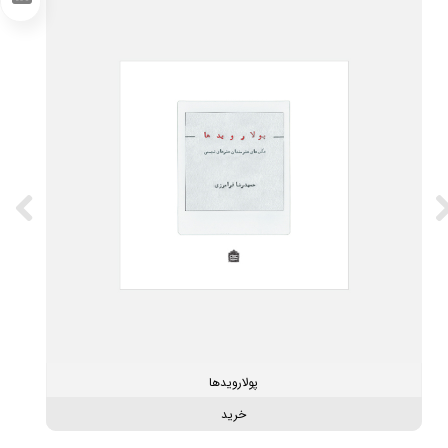
LinkedIn
پولارویدها
خرید