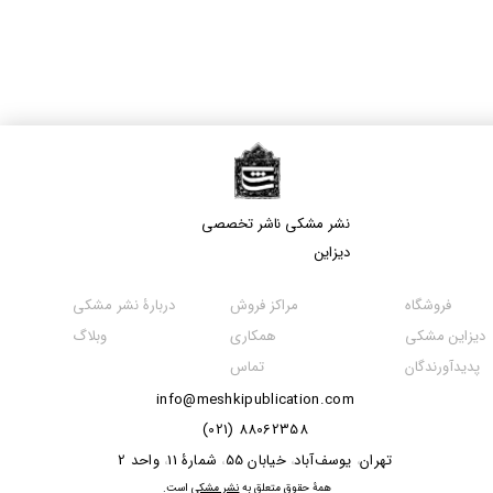
نشر مشکی​​​​​​​ ناشر تخصصی
دیزاین
مراکز فروش
فروشگاه
دربارۀ نشر مشکی
همکاری
دیزاین مشکی
وبلاگ
تماس
پدیدآورندگان
info@meshkipublication.com
88062358 (021)
​​​​​​تهران
یوسف‌آباد
خیابان 55
شمارۀ 11
واحد 2
،
،
،
،
​همۀ حقوق متعلق به
نشر مشکی
است.