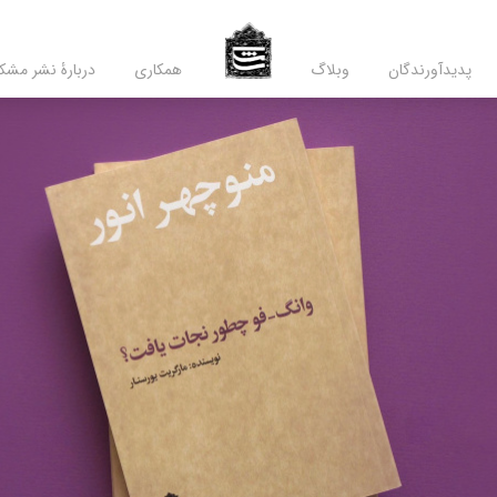
پدید‌آورندگان
وبلاگ
همکاری
دربارۀ نشر مشک