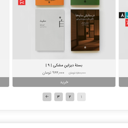
بستۀ دیزاینِ مشکی | 9 |
۹۴۴,۰۰۰ تومان
۱,۱۸۰,۰۰۰ تومان
خرید
🡠
۳
۲
۱