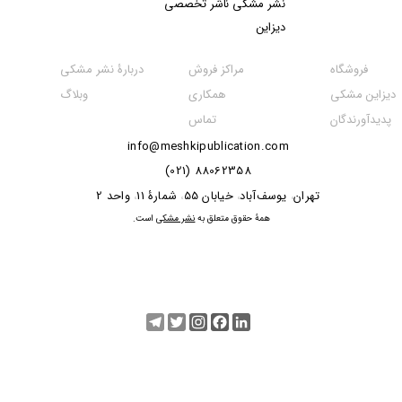
نشر مشکی​​​​​​​ ناشر تخصصی
دیزاین
مراکز فروش
فروشگاه
دربارۀ نشر مشکی
همکاری
دیزاین مشکی
وبلاگ
تماس
پدیدآورندگان
info@meshkipublication.com
88062358 (021)
​​​​​​تهران
یوسف‌آباد
خیابان 55
شمارۀ 11
واحد 2
،
،
،
،
​همۀ حقوق متعلق به
نشر مشکی
است.
Telegram
Twitter
Instagram
Facebook
LinkedIn