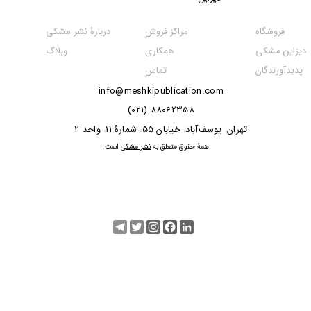
مراکز فروش
فروشگاه
دربارۀ نشر مشکی
همکاری
دیزاین مشکی
وبلاگ
تماس
پدیدآورندگان
info@meshkipublication.com
88062358 (021)
​​​​​​تهران
یوسف‌آباد
خیابان 55
شمارۀ 11
واحد 2
،
،
،
،
​همۀ حقوق متعلق به
نشر مشکی
است.
Telegram
Twitter
Instagram
Facebook
LinkedIn