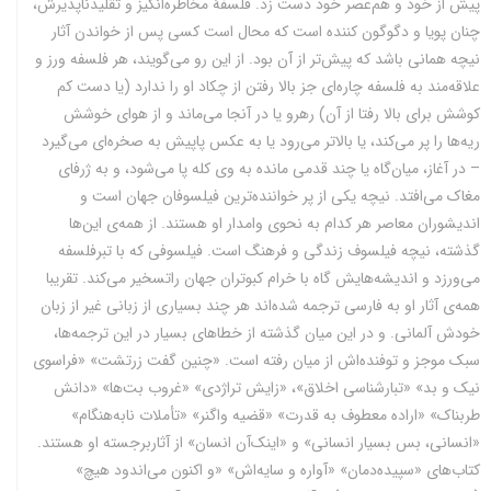
پیش‌ از خود و هم‌عصر خود دست‌ زد. فلسفۀ مخاطره‌انگیز و تقلیدناپذیرش،
چنان‌ پویا و دگوگون‌ کننده‌ است‌ که‌ محال‌ است‌ کسی‌ پس‌ از خواندن‌ آثار
نیچه‌ همانی‌ باشد که‌ پیش‌تر از آن‌ بود. از این‌ رو می‌گویند، هر فلسفه‌ ورز و
علاقه‌مند به‌ فلسفه‌ چاره‌ای‌ جز بالا رفتن‌ از چکاد او را ندارد (یا دست‌ کم‌
کوشش‌ برای‌ بالا رفتا از آن) رهرو یا در آنجا می‌ماند و از هوای‌ خوشش‌
ریه‌ها را پر می‌کند، یا بالا‌تر می‌رود یا به‌ عکس‌ پاپیش‌ به‌ صخره‌ای‌ می‌گیرد
– در آغاز، میان‌گاه‌ یا چند قدمی‌ مانده‌ به‌ وی‌ کله‌ پا می‌شود، و به‌ ژرفای‌
مغاک‌ می‌افتد. نیچه‌ یکی‌ از پر خواننده‌ترین‌ فیلسوفان‌ جهان‌ است‌ و
اندیشوران‌ معاصر هر کدام‌ به‌ نحوی‌ وامدار او هستند. از همه‌ی‌ این‌ها
گذشته‌، نیچه‌ فیلسوف‌ زندگی‌ و فرهنگ‌ است. فیلسوفی‌ که‌ با تبرفلسفه‌
می‌ورزد و اندیشه‌هایش‌ گاه‌ با خرام‌ کبوتران‌ جهان‌ راتسخیر می‌کند. تقریبا
همه‌ی‌ آثار او به‌ فارسی‌ ترجمه‌ شده‌اند هر چند بسیاری‌ از زبانی‌ غیر از زبان‌
خودش‌ آلمانی. و در این‌ میان گذشته‌ از خطاهای‌ بسیار در این‌ ترجمه‌ها،
سبک‌ موجز و توفنده‌اش‌ از میان رفته‌ است. «چنین‌ گفت‌ زرتشت» «فراسوی‌
نیک‌ و بد» «تبارشناسی‌ اخلاق»، «زایش‌ تراژدی» «غروب‌ بت‌ها» «دانش‌
طربناک‌» «اراده معطوف‌ به‌ قدرت» «قضیه واگنر» «تأملات‌ نا‌به‌‌هنگام»
«انسانی، بس‌ بسیار انسانی» و «اینک‌آن‌ انسان» از آثاربرجسته او هستند.
کتاب‌های‌ «سپیده‌دمان» «آواره‌ و سایه‌اش» «و اکنون‌ می‌اندود هیچ»