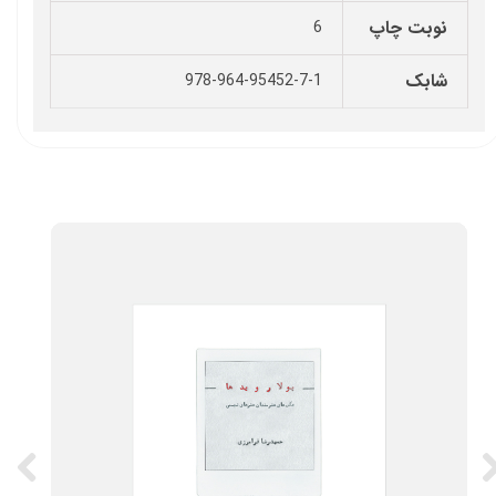
نوبت چاپ
6
شابک
978-964-95452-7-1