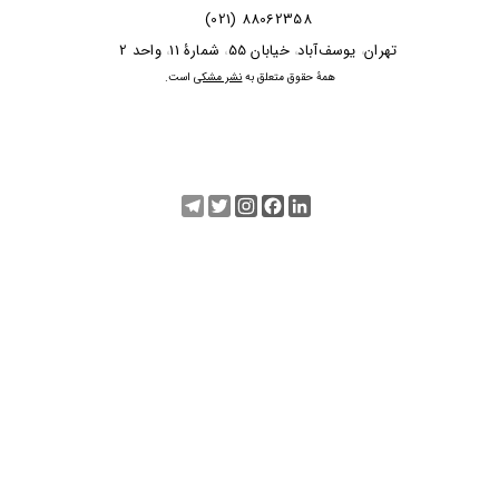
88062358 (021)
​​​​​​تهران
یوسف‌آباد
خیابان 55
شمارۀ 11
واحد 2
،
،
،
،
​همۀ حقوق متعلق به
نشر مشکی
است.
Telegram
Twitter
Instagram
Facebook
LinkedIn